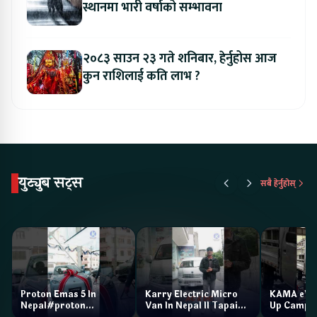
स्थानमा भारी वर्षाको सम्भावना
२०८३ साउन २३ गते शनिबार, हेर्नुहोस आज
कुन राशिलाई कति लाभ ?
युट्युब सट्स
सबै हेर्नुहोस्
Proton Emas 5 In
Karry Electric Micro
KAMA eV F
Nepal#proton
Van In Nepal II Tapaiko
Up Camp
#protonemas5#protonnepal#evcarnepal
Bazar II Jankari