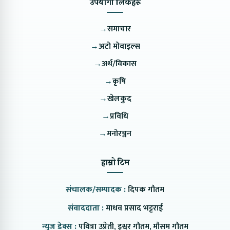
उपयोगी लिंकहरु
→
समाचार
→
अटो मोवाइल्स
→
अर्थ/विकास
→
कृषि
→
खेलकुद
→
प्रविधि
→
मनोरञ्जन
हाम्रो टिम
संचालक/सम्पादक :
दिपक गौतम
संवाददाता :
माधव प्रसाद भट्टराई
न्युज डेक्स :
पवित्रा उप्रेती, इश्वर गौतम, मौसम गौतम