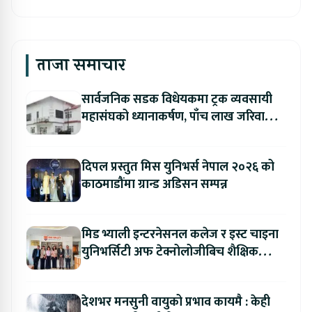
ताजा समाचार
सार्वजनिक सडक विधेयकमा ट्रक व्यवसायी
महासंघको ध्यानाकर्षण, पाँच लाख जरिवाना
संशोधन गर्न माग
दिपल प्रस्तुत मिस युनिभर्स नेपाल २०२६ को
काठमाडौंमा ग्रान्ड अडिसन सम्पन्न
मिड भ्याली इन्टरनेसनल कलेज र इस्ट चाइना
युनिभर्सिटी अफ टेक्नोलोजीबिच शैक्षिक
सहकार्य विस्तार
देशभर मनसुनी वायुको प्रभाव कायमै : केही