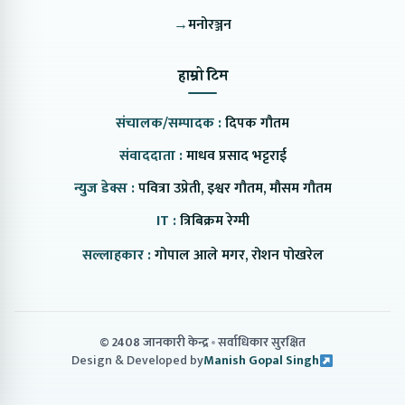
→
मनोरञ्जन
हाम्रो टिम
संचालक/सम्पादक :
दिपक गौतम
संवाददाता :
माधव प्रसाद भट्टराई
न्युज डेक्स :
पवित्रा उप्रेती, इश्वर गौतम, मौसम गौतम
IT :
त्रिबिक्रम रेग्मी
सल्लाहकार :
गोपाल आले मगर, रोशन पोखरेल
© 2408 जानकारी केन्द्र
सर्वाधिकार सुरक्षित
Design & Developed by
Manish Gopal Singh