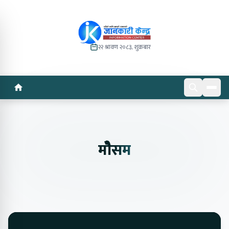
२२ श्रावण २०८३, शुक्रबार
मोेैसम