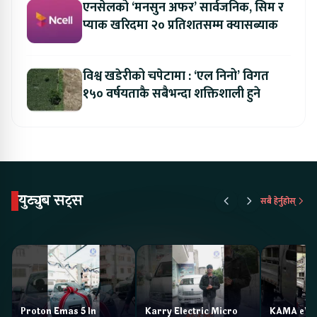
एनसेलको ‘मनसुन अफर’ सार्वजनिक, सिम र
प्याक खरिदमा २० प्रतिशतसम्म क्यासब्याक
विश्व खडेरीको चपेटामा : ‘एल निनो’ विगत
१५० वर्षयताकै सबैभन्दा शक्तिशाली हुने
युट्युब सट्स
सबै हेर्नुहोस्
Proton Emas 5 In
Karry Electric Micro
KAMA eV F