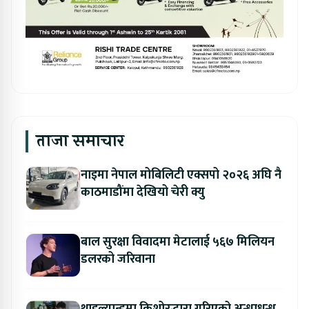
ताजा समाचार
नाइमा नेपाल मोबिलिटी एक्सपो २०२६ अघि नै
काठमाडौंमा देखियो चेरी क्यु
बाल सुरक्षा विवादमा मेटालाई ५६७ मिलियन
डलरको जरिवाना
थाइल्यान्डमा किशोरद्धारा गरिएको अन्धाधुन्ध