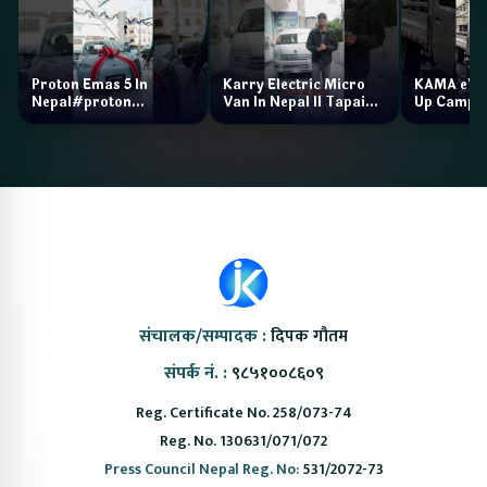
Proton Emas 5 In
Karry Electric Micro
KAMA eV F
Nepal#proton
Van In Nepal II Tapaiko
Up Camp
#protonemas5#protonnepal#evcarnepal
Bazar II Jankari
@ProtonNepal
Kendra
संचालक/सम्पादक :
दिपक गौतम
संपर्क नं. :
९८५१००८६०९
Reg. Certificate No. 258/073-74
Reg. No. 130631/071/072
Press Council Nepal Reg. No:
531/2072-73