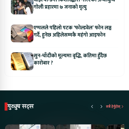
गोली प्रहारमा ७ जनाको मृत्यु
एप्पलले पहिलो पटक ‘फोल्डवेल’ फोन लञ्च
गर्दै, हुनेछ अहिलेसम्मकै महंगो आइफोन
सुन-चाँदीको मूल्यमा वृद्धि, कतिमा हुँदैछ
कारोबार ?
युट्युब सट्स
सबै हेर्नुहोस्