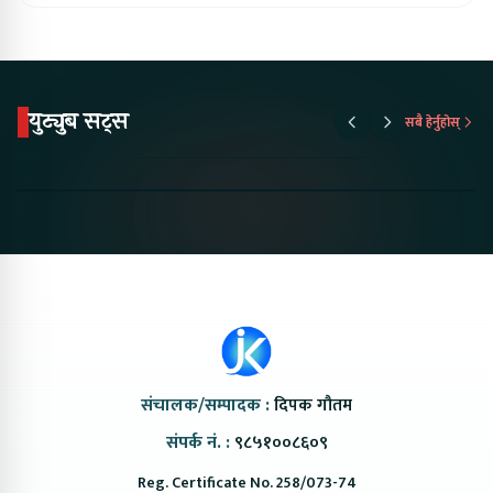
युट्युब सट्स
सबै हेर्नुहोस्
Proton Emas 5 In
Karry Electric Micro
KAMA eV F
Nepal#proton
Van In Nepal II Tapaiko
Up Camp
#protonemas5#protonnepal#evcarnepal
Bazar II Jankari
@ProtonNepal
Kendra
संचालक/सम्पादक :
दिपक गौतम
संपर्क नं. :
९८५१००८६०९
Reg. Certificate No. 258/073-74