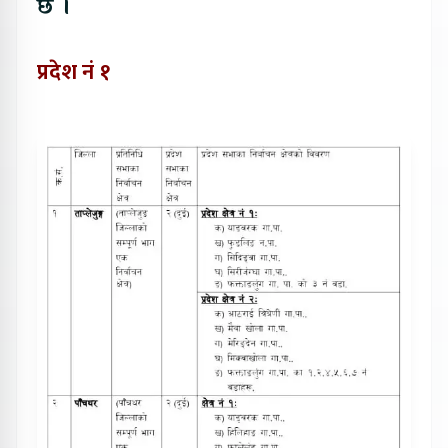
छ ।
प्रदेश नं १