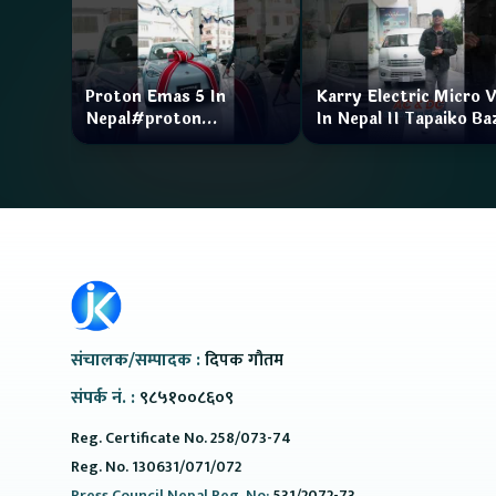
Proton Emas 5 In
Karry Electric Micro 
Nepal#proton
In Nepal II Tapaiko Ba
#protonemas5#protonnepal#evcarnepal
II Jankari Kendra
@ProtonNepal
संचालक/सम्पादक :
दिपक गौतम
संपर्क नं. :
९८५१००८६०९
Reg. Certificate No. 258/073-74
Reg. No. 130631/071/072
Press Council Nepal Reg. No:
531/2072-73