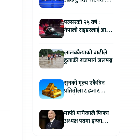
अहेड टुगेदर पार्टनर्स मीट
२०२६” सम्पन्न, नेपालमा
इलेक्ट्रिक बाइक ल्याउने
पल्सरको २५ वर्ष :
यामाहाको घोषणा
नेपाली राइडरलाई आफ्नै
कथा सुनाएर
मोटरसाइकल जित्ने
लालबकैयाको बाढीले
सुनौलो अवसर
हुलाकी राजमार्ग जलमग्न
सुनको मूल्य एकैदिन
प्रतितोला ८ हजार
रुपैयाँले बढ्यो, कतिमा
हुँदैछ कारोबार ?
माफी मागेकाले फिफा
अध्यक्ष पदमा इन्फान्टिनो
यथावत रहने