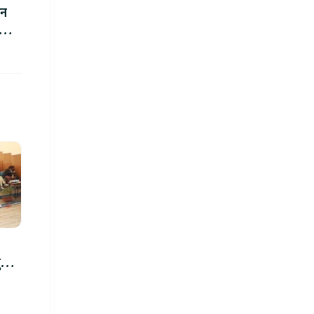
थन
ोज्ने
रु,
िमा