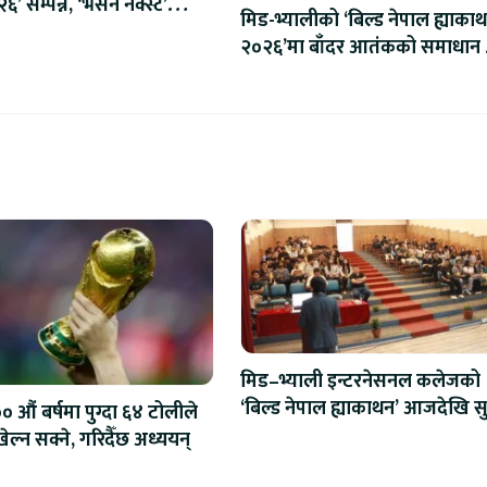
’ सम्पन्न, ‘भर्सन नेक्स्ट’
मिड-भ्यालीको ‘बिल्ड नेपाल ह्याका
ुभारम्भ
२०२६’मा बाँदर आतंकको समाधान ख
‘इनोभिजन समूह’ विजेता
मिड–भ्याली इन्टरनेसनल कलेजको
‘बिल्ड नेपाल ह्याकाथन’ आजदेखि सु
 औं बर्षमा पुग्दा ६४ टोलीले
एआईदेखि रोबोटिक्ससम्मका प्रविध
ेल्न सक्ने, गरिदैँछ अध्ययन्
प्रतिस्पर्धा