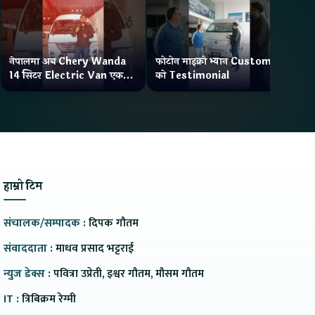
नेपालमा अब Chery Wanda
फोटोन माइक्रो भ्यान Customer
ने
14 सिटर Electric Van एक
को Testimonial
Wa
Charge मा दिन्छ 300KM
भ्य
Range
हाम्रो टिम
संचालक/सम्पादक :
दिपक गौतम
संवाददाता :
माधव प्रसाद भट्टराई
न्युज डेक्स :
पवित्रा उप्रेती, इश्वर गौतम, मौसम गौतम
IT :
त्रिबिक्रम रेग्मी