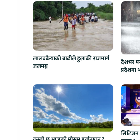
लालबकैयाको बाढीले हुलाकी राजमार्ग
देशभर मन
जलमग्न
प्रदेशमा भ
सिटिजन 
कस्तो छ आजको मौसम पूर्वानुमान ?