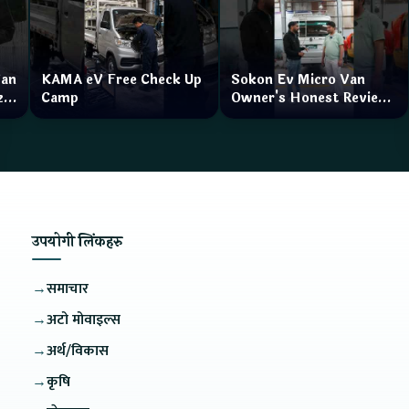
Van
KAMA eV Free Check Up
Sokon Ev Micro Van
zar
Camp
Owner's Honest Review
How is the service?
उपयोगी लिंकहरु
→
समाचार
→
अटो मोवाइल्स
→
अर्थ/विकास
→
कृषि