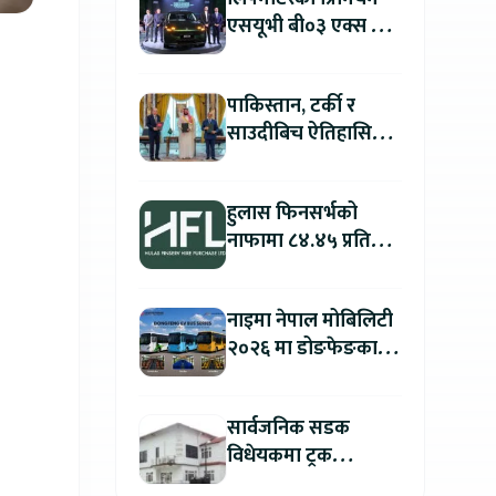
एसयूभी बी०३ एक्स प्रो
म्याक्स नेपालमा
सार्वजनिक : पहिलो १००
पाकिस्तान, टर्की र
ग्राहकलाई रु. ४४.९९
साउदीबिच ऐतिहासिक
लाखको विशेष अफर
रक्षा सम्झौता
हुलास फिनसर्भको
नाफामा ८४.४५ प्रतिशत
वृद्धि
नाइमा नेपाल मोबिलिटी
२०२६ मा डोङफेङका
विद्युतीय बस सार्वजनिक
हुने : अटो एक्स्पोमा
सार्वजनिक सडक
बुकिङ गर्दा विशेष छुट
विधेयकमा ट्रक
व्यवसायी महासंघको