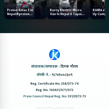
Proton Emas 5 In
Karry Electric Micro
KAMA eV F
Nepal#proton
Van In Nepal II Tapaiko
Up Camp
#protonemas5#protonnepal#evcarnepal
Bazar II Jankari
@ProtonNepal
Kendra
संचालक/सम्पादक :
दिपक गौतम
संपर्क नं. :
९८५१००८६०९
Reg. Certificate No. 258/073-74
Reg. No. 130631/071/072
Press Council Nepal Reg. No:
531/2072-73