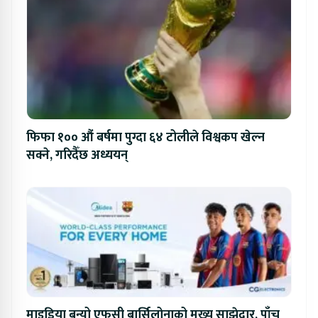
फिफा १०० औं बर्षमा पुग्दा ६४ टोलीले विश्वकप खेल्न
सक्ने, गरिदैँछ अध्ययन्
माइडिया बन्यो एफसी बार्सिलोनाको मुख्य साझेदार, पाँच