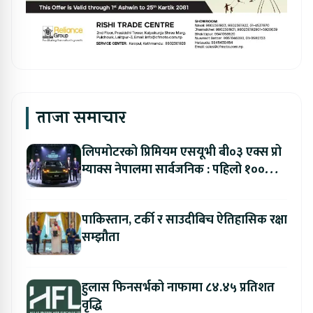
ताजा समाचार
लिपमोटरको प्रिमियम एसयूभी बी०३ एक्स प्रो
म्याक्स नेपालमा सार्वजनिक : पहिलो १००
ग्राहकलाई रु. ४४.९९ लाखको विशेष अफर
पाकिस्तान, टर्की र साउदीबिच ऐतिहासिक रक्षा
सम्झौता
हुलास फिनसर्भको नाफामा ८४.४५ प्रतिशत
वृद्धि