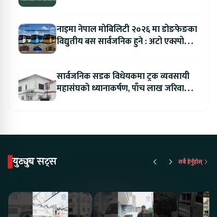
नाइमा नेपाल मोबिलिटी २०२६ मा डोङफेङका
विद्युतीय बस सार्वजनिक हुने : अटो एक्स्पोमा
बुकिङ गर्दा विशेष छुट
सार्वजनिक सडक विधेयकमा ट्रक व्यवसायी
महासंघको ध्यानाकर्षण, पाँच लाख जरिवाना
संशोधन गर्न माग
युट्युब सट्स
सबै हेर्नुहोस्