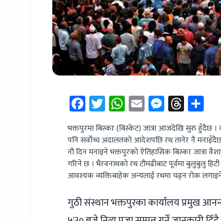
Facebook
Twitter
WhatsApp
Email
Messen
Thre
Sh
भक्तपुरमा बिस्काः (बिस्केट) जात्रा आजदेखि सुरु हुँदै
पनि सर्वोच्च अदालतको आदेशपछि रथ तानेर नै मनाइँदैछ
नौ दिन मनाइने भक्तपुरको ऐतिहासिक बिस्काः जात्रा वैश
गरिने छ । भैरवनाथको रथ टौमढीबाट पूर्वमा बुलुबुलु हि
आवश्यक व्यक्तिबाहेक अन्यलाई रथमा चढ्न रोक लगाइ
गुठी संस्थान भक्तपुरका कार्यालय प्रमुख आनन्
५ः३० बजे नित्य पूजा सम्पन्न गर्ने जानकारी दि