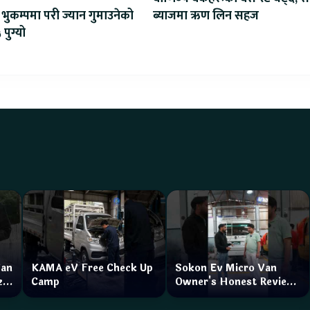
ब्याजमा ऋण लिन सहज
भुकम्पमा परी ज्यान गुमाउनेको
 पुग्यो
Van
KAMA eV Free Check Up
Sokon Ev Micro Van
zar
Camp
Owner's Honest Review
How is the service?