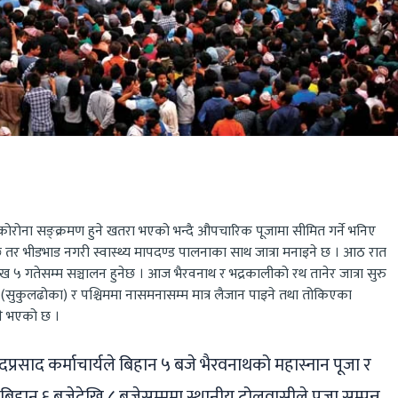
ger
ads
are
छ । कोरोना सङ्क्रमण हुने खतरा भएको भन्दै औपचारिक पूजामा सीमित गर्ने भनिए
 तर भीडभाड नगरी स्वास्थ्य मापदण्ड पालनाका साथ जात्रा मनाइने छ । आठ रात
ाख ५ गतेसम्म सञ्चालन हुनेछ । आज भैरवनाथ र भद्रकालीको रथ तानेर जात्रा सुरु
टी (सुकुलढोका) र पश्चिममा नासमनासम्म मात्र लैजान पाइने तथा तोकिएका
ने भएको छ ।
दप्रसाद कर्माचार्यले बिहान ५ बजे भैरवनाथको महास्नान पूजा र
ँदै बिहान ६ बजेदेखि ८ बजेसम्ममा स्थानीय टोलवासीले पूजा सम्पन्न