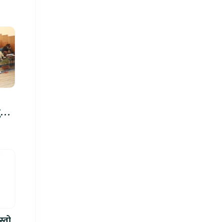
रु,
िमा
स्तो