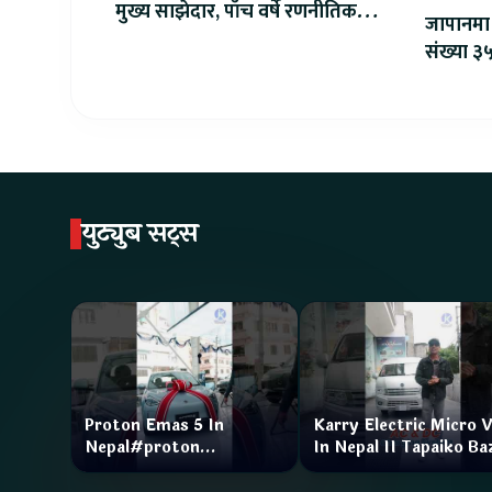
मुख्य साझेदार, पाँच वर्षे रणनीतिक
जापानमा 
सहकार्य सुरु
संख्या ३५
युट्युब सट्स
Proton Emas 5 In
Karry Electric Micro 
Nepal#proton
In Nepal II Tapaiko Ba
#protonemas5#protonnepal#evcarnepal
II Jankari Kendra
@ProtonNepal