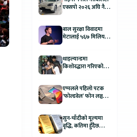
एक्सपो २०२६ अघि नै
काठमाडौंमा देखियो चेरी
क्यु
बाल सुरक्षा विवादमा
मेटालाई ५६७ मिलियन
डलरको जरिवाना
थाइल्यान्डमा
किशोरद्धारा गरिएको
अन्धाधुन्ध गोली प्रहारमा
७ जनाको मृत्यु
एप्पलले पहिलो पटक
‘फोल्डवेल’ फोन लञ्च
गर्दै, हुनेछ अहिलेसम्मकै
महंगो आइफोन
सुन-चाँदीको मूल्यमा
वृद्धि, कतिमा हुँदैछ
कारोबार ?