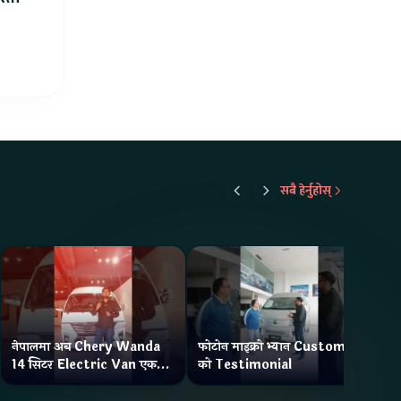
सबै हेर्नुहोस्
नेपालमा अब Chery Wanda
फोटोन माइक्रो भ्यान Customer
ने
14 सिटर Electric Van एक
को Testimonial
Wa
Charge मा दिन्छ 300KM
भ्य
Range