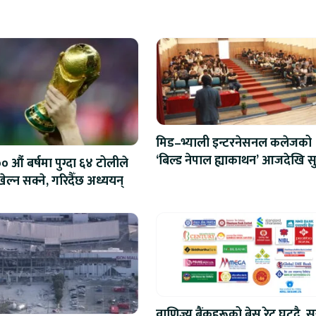
मिड–भ्याली इन्टरनेसनल कलेजको
‘बिल्ड नेपाल ह्याकाथन’ आजदेखि सु
 औं बर्षमा पुग्दा ६४ टोलीले
एआईदेखि रोबोटिक्ससम्मका प्रविध
ेल्न सक्ने, गरिदैँछ अध्ययन्
प्रतिस्पर्धा
वाणिज्य बैंकहरूको बेस रेट घट्दै, स