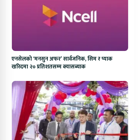
एनसेलको ‘मनसुन अफर’ सार्वजनिक, सिम र प्याक
खरिदमा २० प्रतिशतसम्म क्यासब्याक