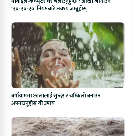
मोबाइल-कम्प्युटर धेरै चलाउनुहुन्छ ? आँखा जोगाउन
‘२०-२०-२०’ नियमबारे अवश्य जान्नुहोस्
बर्षायाममा छालालाई सुन्दर र चम्किलो बनाउन
अपनाउनुहोस् यी उपाय