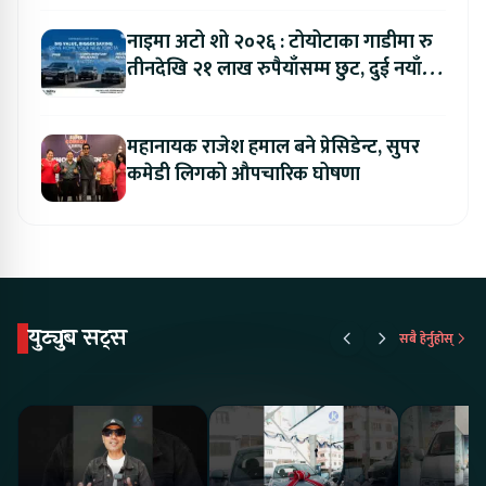
नाइमा अटो शो २०२६ : टोयोटाका गाडीमा रु
तीनदेखि २१ लाख रुपैयाँसम्म छुट, दुई नयाँ
मोडल सार्वजनिक हुँदै
महानायक राजेश हमाल बने प्रेसिडेन्ट, सुपर
कमेडी लिगको औपचारिक घोषणा
युट्युब सट्स
सबै हेर्नुहोस्