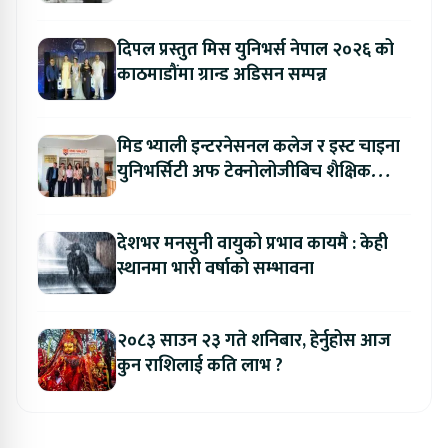
संशोधन गर्न माग
दिपल प्रस्तुत मिस युनिभर्स नेपाल २०२६ को
काठमाडौंमा ग्रान्ड अडिसन सम्पन्न
मिड भ्याली इन्टरनेसनल कलेज र इस्ट चाइना
युनिभर्सिटी अफ टेक्नोलोजीबिच शैक्षिक
सहकार्य विस्तार
देशभर मनसुनी वायुको प्रभाव कायमै : केही
स्थानमा भारी वर्षाको सम्भावना
२०८३ साउन २३ गते शनिबार, हेर्नुहोस आज
कुन राशिलाई कति लाभ ?