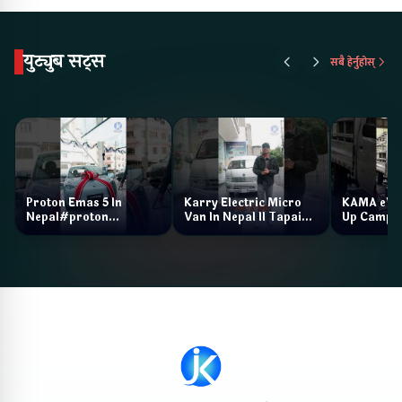
युट्युब सट्स
सबै हेर्नुहोस्
Proton Emas 5 In
Karry Electric Micro
KAMA eV F
Nepal#proton
Van In Nepal II Tapaiko
Up Camp
#protonemas5#protonnepal#evcarnepal
Bazar II Jankari
@ProtonNepal
Kendra