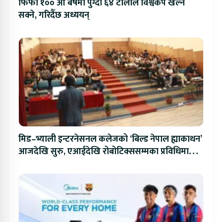
फिफा १०० औं बर्षमा पुग्दा ६४ टोलीले विश्वकप खेल्न
सक्ने, गरिदैँछ अध्ययन्
मिड–भ्याली इन्टरनेसनल कलेजको ‘बिल्ड नेपाल ह्याकाथन’
आजदेखि सुरु, एआईदेखि रोबोटिक्ससम्मका प्रविधिमा
प्रतिस्पर्धा