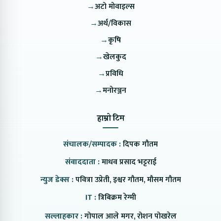
→
अटो मोवाइल्स
→
अर्थ/विकास
→
कृषि
→
खेलकुद
→
प्रविधि
→
मनोरञ्जन
हाम्रो टिम
संचालक/सम्पादक :
दिपक गौतम
संवाददाता :
माधव प्रसाद भट्टराई
न्युज डेक्स :
पवित्रा उप्रेती, इश्वर गौतम, मौसम गौतम
IT :
त्रिबिक्रम रेग्मी
सल्लाहकार :
गोपाल आले मगर, रोशन पोखरेल