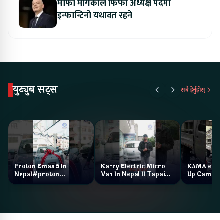
माफी मागेकाले फिफा अध्यक्ष पदमा
इन्फान्टिनो यथावत रहने
युट्युब सट्स
सबै हेर्नुहोस्
Proton Emas 5 In
Karry Electric Micro
KAMA eV F
Nepal#proton
Van In Nepal II Tapaiko
Up Camp
#protonemas5#protonnepal#evcarnepal
Bazar II Jankari
@ProtonNepal
Kendra