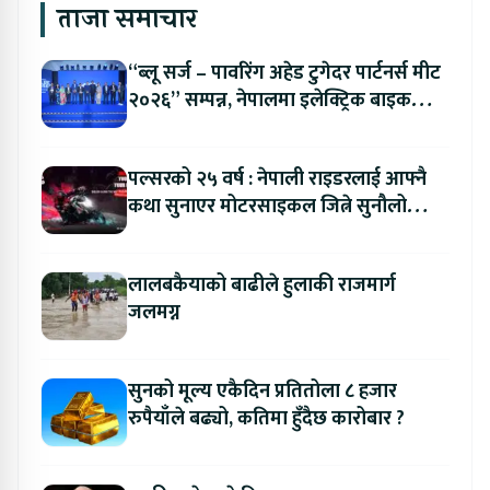
ताजा समाचार
“ब्लू सर्ज – पावरिंग अहेड टुगेदर पार्टनर्स मीट
२०२६” सम्पन्न, नेपालमा इलेक्ट्रिक बाइक
ल्याउने यामाहाको घोषणा
पल्सरको २५ वर्ष : नेपाली राइडरलाई आफ्नै
कथा सुनाएर मोटरसाइकल जित्ने सुनौलो
अवसर
लालबकैयाको बाढीले हुलाकी राजमार्ग
जलमग्न
सुनको मूल्य एकैदिन प्रतितोला ८ हजार
रुपैयाँले बढ्यो, कतिमा हुँदैछ कारोबार ?