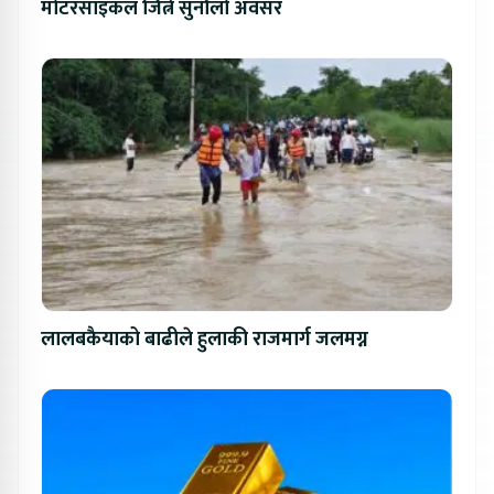
मोटरसाइकल जित्ने सुनौलो अवसर
लालबकैयाको बाढीले हुलाकी राजमार्ग जलमग्न