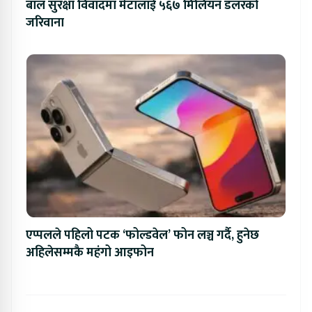
बाल सुरक्षा विवादमा मेटालाई ५६७ मिलियन डलरको
जरिवाना
एप्पलले पहिलो पटक ‘फोल्डवेल’ फोन लञ्च गर्दै, हुनेछ
अहिलेसम्मकै महंगो आइफोन