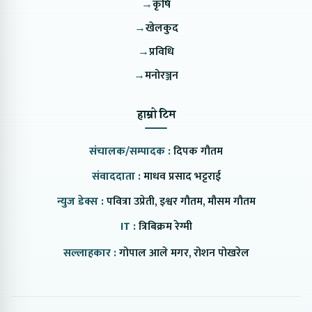
→
कृषि
→
खेलकुद
→
प्रविधि
→
मनोरञ्जन
हाम्रो टिम
संचालक/सम्पादक :
दिपक गौतम
संवाददाता :
माधव प्रसाद भट्टराई
न्युज डेक्स :
पवित्रा उप्रेती, इश्वर गौतम, मौसम गौतम
IT :
त्रिबिक्रम रेग्मी
सल्लाहकार :
गोपाल आले मगर, रोशन पोखरेल