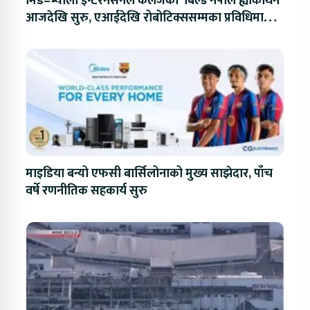
मिड–भ्याली इन्टरनेसनल कलेजको ‘बिल्ड नेपाल ह्याकाथन’
आजदेखि सुरु, एआईदेखि रोबोटिक्ससम्मका प्रविधिमा
प्रतिस्पर्धा
माइडिया बन्यो एफसी बार्सिलोनाको मुख्य साझेदार, पाँच
वर्षे रणनीतिक सहकार्य सुरु