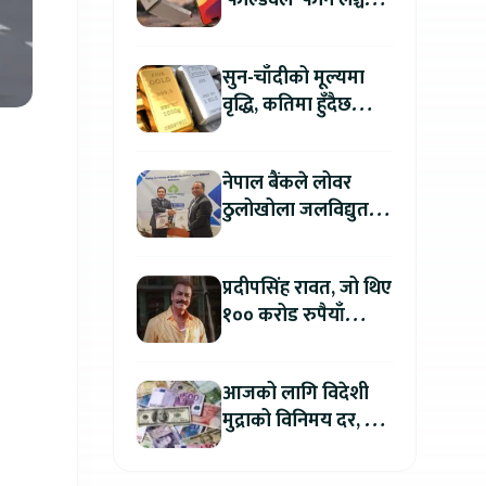
‘फोल्डवेल’ फोन लञ्च
गर्दै, हुनेछ अहिलेसम्मकै
महंगो आइफोन
सुन-चाँदीको मूल्यमा
वृद्धि, कतिमा हुँदैछ
कारोबार ?
नेपाल बैंकले लोवर
ठुलोखोला जलविद्युत
आयोजनाका लागि कर्जा
लगानी गर्ने
प्रदीपसिंह रावत, जो थिए
१०० करोड रुपैयाँ
कमाउने बलिउडका
पहिलो खलनायक
आजको लागि विदेशी
मुद्राको विनिमय दर, कुन
मुद्रा कतिमा हुँदैछ बिक्री
?