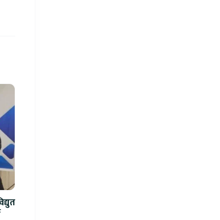
द्युत
े