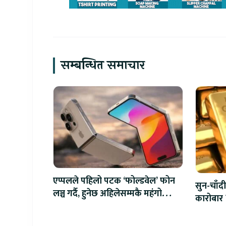
सम्बन्धित समाचार
एप्पलले पहिलो पटक ‘फोल्डवेल’ फोन
सुन-चाँदी
लञ्च गर्दै, हुनेछ अहिलेसम्मकै महंगो
कारोबार 
आइफोन