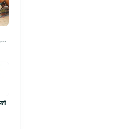
रु,
िमा
स्तो