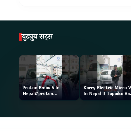
युट्युब सट्स
Proton Emas 5 In
Karry Electric Micro 
Nepal#proton
In Nepal II Tapaiko Ba
#protonemas5#protonnepal#evcarnepal
II Jankari Kendra
@ProtonNepal