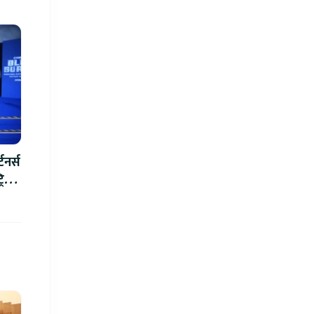
टनर्स
रिक