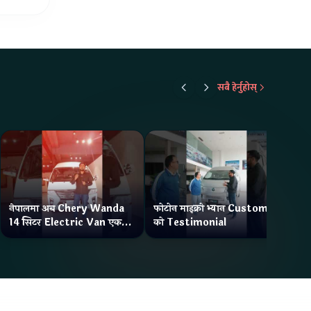
सबै हेर्नुहोस्
नेपालमा अब Chery Wanda
फोटोन माइक्रो भ्यान Customer
ने
14 सिटर Electric Van एक
को Testimonial
Wa
Charge मा दिन्छ 300KM
भ्य
Range