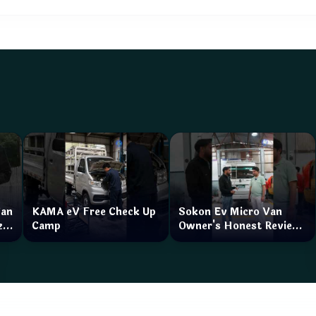
Van
KAMA eV Free Check Up
Sokon Ev Micro Van
zar
Camp
Owner's Honest Review
How is the service?