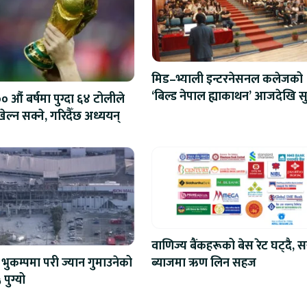
मिड–भ्याली इन्टरनेसनल कलेजको
‘बिल्ड नेपाल ह्याकाथन’ आजदेखि सु
 औं बर्षमा पुग्दा ६४ टोलीले
एआईदेखि रोबोटिक्ससम्मका प्रविध
ेल्न सक्ने, गरिदैँछ अध्ययन्
प्रतिस्पर्धा
वाणिज्य बैंकहरूको बेस रेट घट्दै, स
ब्याजमा ऋण लिन सहज
भुकम्पमा परी ज्यान गुमाउनेको
 पुग्यो