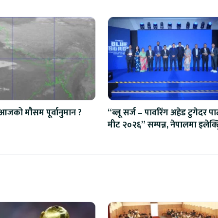
आजको मौसम पूर्वानुमान ?
“ब्लू सर्ज – पावरिंग अहेड टुगेदर पार्
मीट २०२६” सम्पन्न, नेपालमा इलेक्ट्
बाइक ल्याउने यामाहाको घोषणा