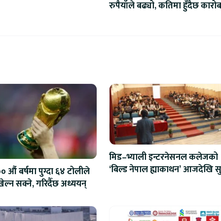
रुपैयाँले बढ्यो, कतिमा हुँदैछ कारो
मिड–भ्याली इन्टरनेसनल कलेजको
‘बिल्ड नेपाल ह्याकाथन’ आजदेखि सु
 औं बर्षमा पुग्दा ६४ टोलीले
एआईदेखि रोबोटिक्ससम्मका प्रविध
ेल्न सक्ने, गरिदैँछ अध्ययन्
प्रतिस्पर्धा