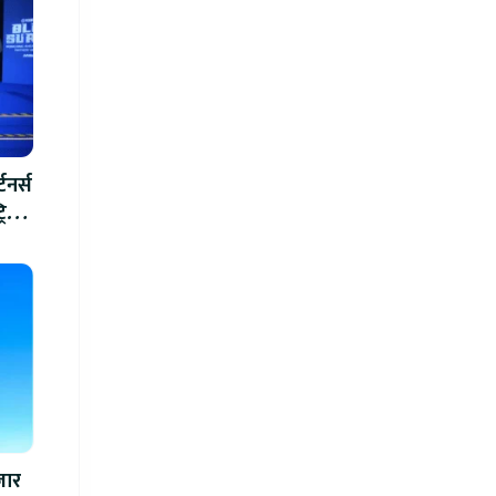
टनर्स
रिक
जार