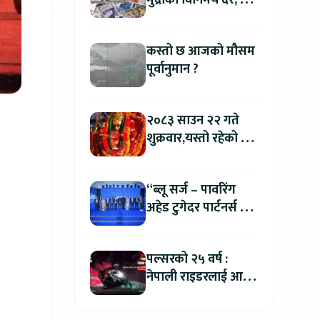
मुद्राको विनिमय दर, कुन
मुद्रा कतिमा हुँदैछ बिक्री
?
कस्तो छ आजको मौसम
पूर्वानुमान ?
२०८३ साउन २२ गते
शुक्रवार,यस्तो रहेको छ
तपाईको आजको
राशिफल
“ब्लू सर्ज – पावरिंग
अहेड टुगेदर पार्टनर्स मीट
२०२६” सम्पन्न, नेपालमा
इलेक्ट्रिक बाइक ल्याउने
पल्सरको २५ वर्ष :
यामाहाको घोषणा
नेपाली राइडरलाई आफ्नै
कथा सुनाएर
मोटरसाइकल जित्ने