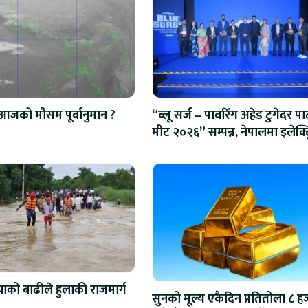
आजको मौसम पूर्वानुमान ?
“ब्लू सर्ज – पावरिंग अहेड टुगेदर पार्
मीट २०२६” सम्पन्न, नेपालमा इलेक्ट्
बाइक ल्याउने यामाहाको घोषणा
को बाढीले हुलाकी राजमार्ग
सुनको मूल्य एकैदिन प्रतितोला ८ ह