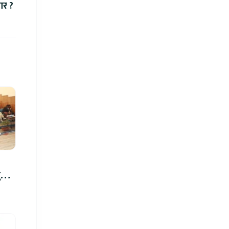
बार ?
रु,
िमा