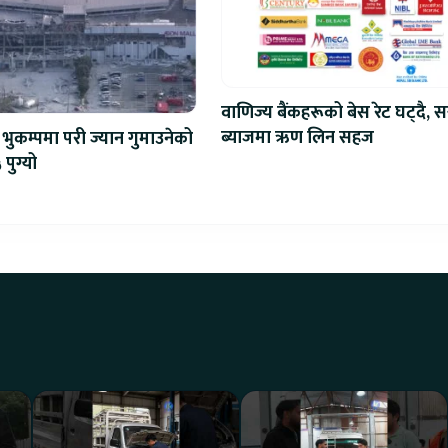
वाणिज्य बैंकहरूको बेस रेट घट्दै, स
ब्याजमा ऋण लिन सहज
भुकम्पमा परी ज्यान गुमाउनेको
 पुग्यो