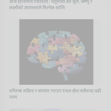
आज हरिशयनी एकादशी : चतुर्मासा व्रत सुरु, बिष्णु र
लक्ष्मीको आराधनाले मिल्नेछ शान्ति
मष्तिष्क सक्रिय र ब्यायाम गराउन पजल खेल सबैभन्दा बढी
उत्तम