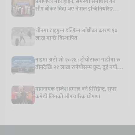
प्रमाणपत्र मात्र होइन, समस्या समाधान गर्ने
सीप बोकेर विदा भए नेपाल इन्जिनियरिङ
कलेजका विद्यार्थी
चीनमा टाइफुन डल्फिन आँधीका कारण १०
लाख मान्छे बिस्थापित
नाइमा अटो शो २०२६ : टोयोटाका गाडीमा रु
तीनदेखि २१ लाख रुपैयाँसम्म छुट, दुई नयाँ
मोडल सार्वजनिक हुँदै
महानायक राजेश हमाल बने प्रेसिडेन्ट, सुपर
कमेडी लिगको औपचारिक घोषणा