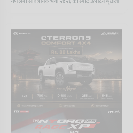
नेपालमा सार्वजनिक भयो २०२६ को स्मार्ट उत्पादन शृंखला