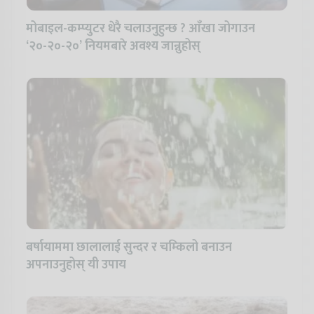
मोबाइल-कम्प्युटर धेरै चलाउनुहुन्छ ? आँखा जोगाउन
‘२०-२०-२०’ नियमबारे अवश्य जान्नुहोस्
बर्षायाममा छालालाई सुन्दर र चम्किलो बनाउन
अपनाउनुहोस् यी उपाय