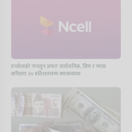
एनसेलको ‘मनसुन अफर’ सार्वजनिक, सिम र प्याक
खरिदमा २० प्रतिशतसम्म क्यासब्याक