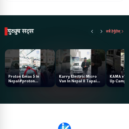
युट्युब सट्स
सबै हेर्नुहोस्
Proton Emas 5 In
Karry Electric Micro
KAMA eV F
Nepal#proton
Van In Nepal II Tapaiko
Up Camp
#protonemas5#protonnepal#evcarnepal
Bazar II Jankari
@ProtonNepal
Kendra