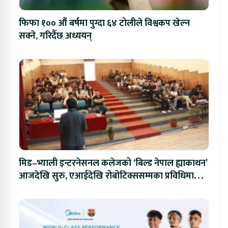
फिफा १०० औं बर्षमा पुग्दा ६४ टोलीले विश्वकप खेल्न
सक्ने, गरिदैँछ अध्ययन्
मिड–भ्याली इन्टरनेसनल कलेजको ‘बिल्ड नेपाल ह्याकाथन’
आजदेखि सुरु, एआईदेखि रोबोटिक्ससम्मका प्रविधिमा
प्रतिस्पर्धा