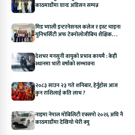
काठमाडौंमा ग्रान्ड अडिसन सम्पन्न
मिड भ्याली इन्टरनेसनल कलेज र इस्ट चाइना
युनिभर्सिटी अफ टेक्नोलोजीबिच शैक्षिक
सहकार्य विस्तार
देशभर मनसुनी वायुको प्रभाव कायमै : केही
स्थानमा भारी वर्षाको सम्भावना
२०८३ साउन २३ गते शनिबार, हेर्नुहोस आज
कुन राशिलाई कति लाभ ?
नाइमा नेपाल मोबिलिटी एक्सपो २०२६ अघि नै
काठमाडौंमा देखियो चेरी क्यु