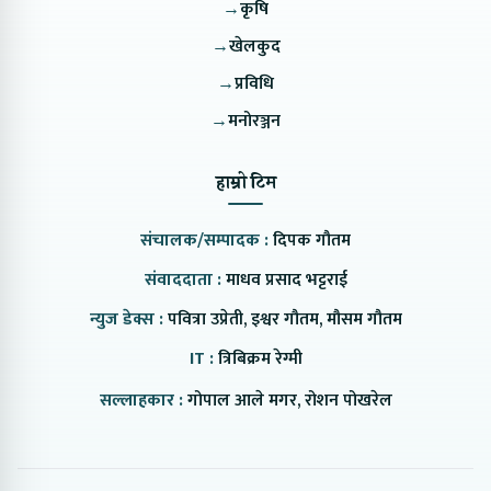
→
कृषि
→
खेलकुद
→
प्रविधि
→
मनोरञ्जन
हाम्रो टिम
संचालक/सम्पादक :
दिपक गौतम
संवाददाता :
माधव प्रसाद भट्टराई
न्युज डेक्स :
पवित्रा उप्रेती, इश्वर गौतम, मौसम गौतम
IT :
त्रिबिक्रम रेग्मी
सल्लाहकार :
गोपाल आले मगर, रोशन पोखरेल