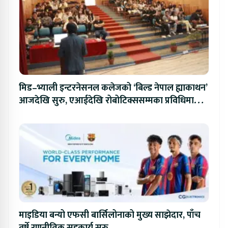
मिड–भ्याली इन्टरनेसनल कलेजको ‘बिल्ड नेपाल ह्याकाथन’
आजदेखि सुरु, एआईदेखि रोबोटिक्ससम्मका प्रविधिमा
प्रतिस्पर्धा
माइडिया बन्यो एफसी बार्सिलोनाको मुख्य साझेदार, पाँच
वर्षे रणनीतिक सहकार्य सुरु