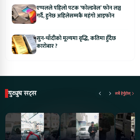
एप्पलले पहिलो पटक ‘फोल्डवेल’ फोन लञ्च
गर्दै, हुनेछ अहिलेसम्मकै महंगो आइफोन
सुन-चाँदीको मूल्यमा वृद्धि, कतिमा हुँदैछ
कारोबार ?
युट्युब सट्स
सबै हेर्नुहोस्