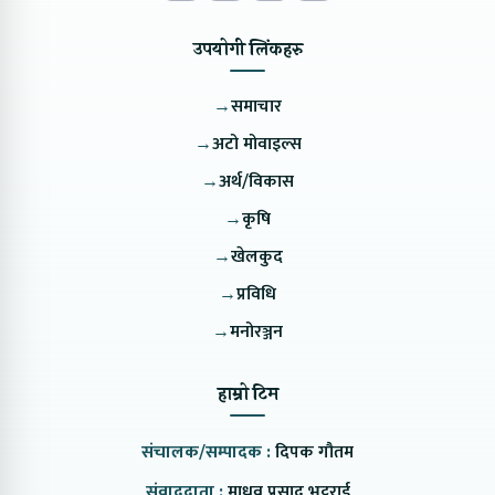
उपयोगी लिंकहरु
→
समाचार
→
अटो मोवाइल्स
→
अर्थ/विकास
→
कृषि
→
खेलकुद
→
प्रविधि
→
मनोरञ्जन
हाम्रो टिम
संचालक/सम्पादक :
दिपक गौतम
संवाददाता :
माधव प्रसाद भट्टराई