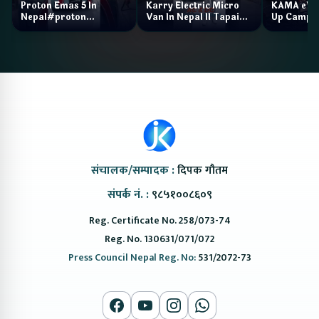
Proton Emas 5 In
Karry Electric Micro
KAMA eV F
Nepal#proton
Van In Nepal II Tapaiko
Up Camp
#protonemas5#protonnepal#evcarnepal
Bazar II Jankari
@ProtonNepal
Kendra
संचालक/सम्पादक :
दिपक गौतम
संपर्क नं. :
९८५१००८६०९
Reg. Certificate No. 258/073-74
Reg. No. 130631/071/072
Press Council Nepal Reg. No:
531/2072-73