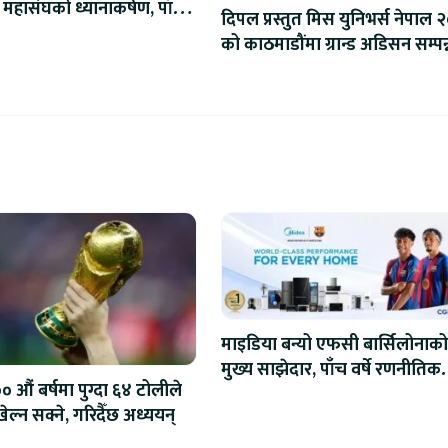
 महासंघको ध्यानाकर्षण, पाँच
दिपल प्रस्तुत मिस युनिभर्स नेपाल 
ाना संशोधन गर्न माग
को काठमाडौंमा ग्रान्ड अडिसन सम्पन्
माइडिया बन्यो एफसी बार्सिलोनाको
मुख्य साझेदार, पाँच वर्षे रणनीतिक
 औं बर्षमा पुग्दा ६४ टोलीले
सहकार्य सुरु
ेल्न सक्ने, गरिदैँछ अध्ययन्