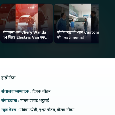
नेपालमा अब Chery Wanda
फोटोन माइक्रो भ्यान Customer
ने
14 सिटर Electric Van एक
को Testimonial
Wa
Charge मा दिन्छ 300KM
भ्य
Range
हाम्रो टिम
संचालक/सम्पादक :
दिपक गौतम
संवाददाता :
माधव प्रसाद भट्टराई
न्युज डेक्स :
पवित्रा उप्रेती, इश्वर गौतम, मौसम गौतम