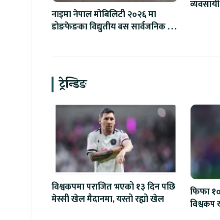
व्यवसायी
नाइमा नेपाल मोबिलिटी २०२६ मा
लाख जरिव
डोङफेङका विद्युतीय बस सार्वजनिक हुने
: अटो एक्स्पोमा बुकिङ गर्दा विशेष छुट
ट्रेन्डिङ
विश्वकपमा पराजित भएको १३ दिन पछि
फिफा १००
मेस्सी खेल मैदानमा, यस्तो रह्यो खेल
विश्वकप ख