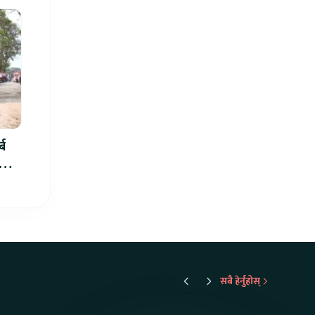
्ब
ार्थ
सबै हेर्नुहोस्