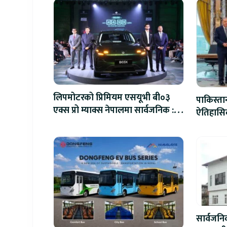
लिपमोटरको प्रिमियम एसयूभी बी०३
पाकिस्ता
एक्स प्रो म्याक्स नेपालमा सार्वजनिक :
ऐतिहासिक
पहिलो १०० ग्राहकलाई रु. ४४.९९
लाखको विशेष अफर
सार्वजन