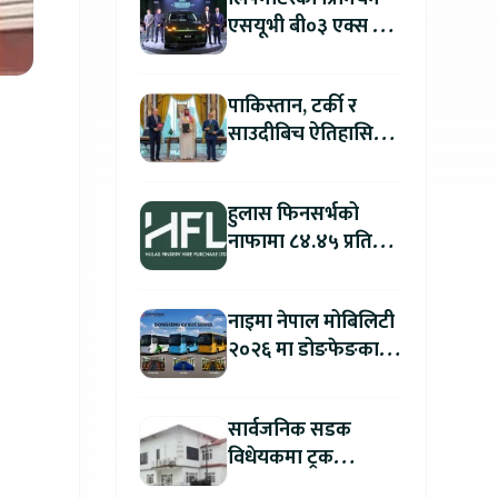
एसयूभी बी०३ एक्स प्रो
म्याक्स नेपालमा
सार्वजनिक : पहिलो १००
पाकिस्तान, टर्की र
ग्राहकलाई रु. ४४.९९
साउदीबिच ऐतिहासिक
लाखको विशेष अफर
रक्षा सम्झौता
हुलास फिनसर्भको
नाफामा ८४.४५ प्रतिशत
वृद्धि
नाइमा नेपाल मोबिलिटी
२०२६ मा डोङफेङका
विद्युतीय बस सार्वजनिक
हुने : अटो एक्स्पोमा
सार्वजनिक सडक
बुकिङ गर्दा विशेष छुट
विधेयकमा ट्रक
व्यवसायी महासंघको