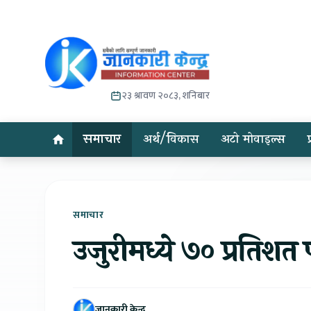
२३ श्रावण २०८३, शनिबार
समाचार
अर्थ/विकास
अटो मोवाइल्स
समाचार
उजुरीमध्ये ७० प्रतिशत 
जानकारी केन्द्र