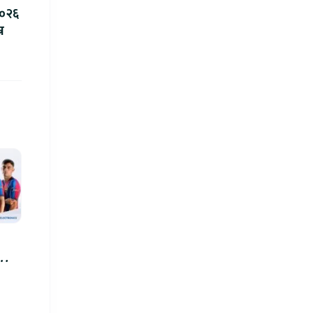
२०२६
न