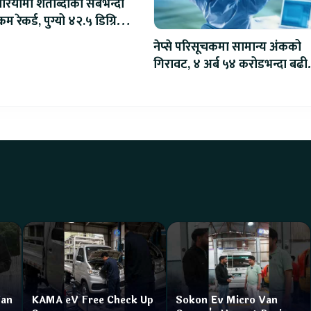
ोरियामा शताब्दीको सबैभन्दा
म रेकर्ड, पुग्यो ४२.५ डिग्रि
स
नेप्से परिसूचकमा सामान्य अंकको
गिरावट, ४ अर्ब ५४ करोडभन्दा बढी
कारोबार
Van
KAMA eV Free Check Up
Sokon Ev Micro Van