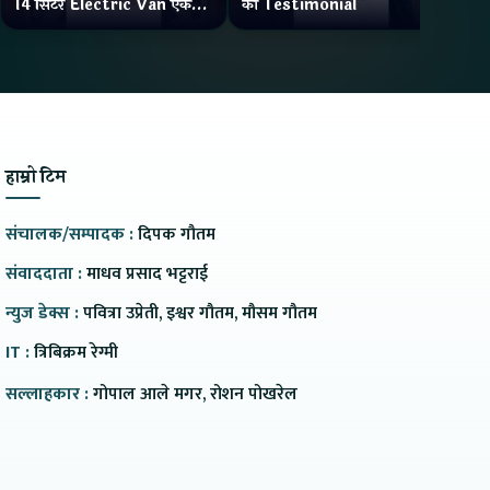
14 सिटर Electric Van एक
को Testimonial
Wa
Charge मा दिन्छ 300KM
भ्य
Range
हाम्रो टिम
संचालक/सम्पादक :
दिपक गौतम
संवाददाता :
माधव प्रसाद भट्टराई
न्युज डेक्स :
पवित्रा उप्रेती, इश्वर गौतम, मौसम गौतम
IT :
त्रिबिक्रम रेग्मी
सल्लाहकार :
गोपाल आले मगर, रोशन पोखरेल