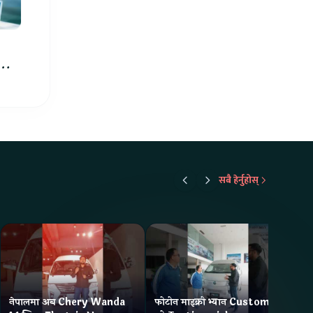
को
सबै हेर्नुहोस्
नेपालमा अब Chery Wanda
फोटोन माइक्रो भ्यान Customer
ने