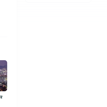
बाक्लो तह
लर