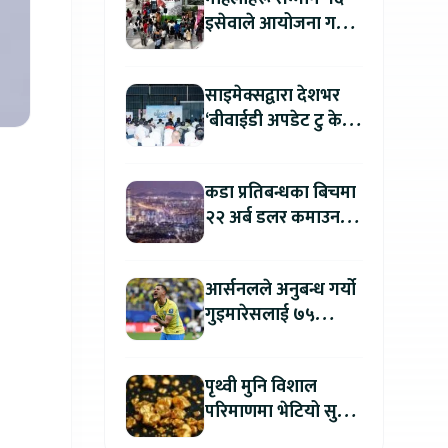
इसेवाले आयोजना गर्यो
‘श्रावण र शृङ्गार’ कार्यक्रम
साइमेक्सद्वारा देशभर
‘बीवाईडी अपडेट टु केयर
प्लस’ अभियान सुरु, सबै
सर्भिस सेन्टरमा लागु
कडा प्रतिबन्धका बिचमा
२२ अर्ब डलर कमाउन
उत्तर कोरिया सफल
आर्सनलले अनुबन्ध गर्यो
गुइमारेसलाई ७५
मिलियन डलरमा
पृथ्वी मुनि विशाल
परिमाणमा भेटियो सुन,
सतहमा फैलाए ५० सेमी