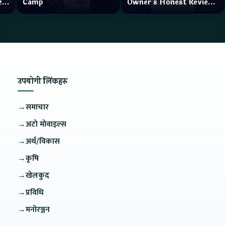
zar
Camp
Owner's Honest Review
How is the service?
उपयोगी लिंकहरु
→
समाचार
→
अटो मोवाइल्स
→
अर्थ/विकास
→
कृषि
→
खेलकुद
→
प्रविधि
→
मनोरञ्जन