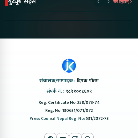
युट्युब सट्स
सबै हेर्नुहोस्
Proton Emas 5 In
Karry Electric Micro
KAMA eV F
Nepal#proton
Van In Nepal II Tapaiko
Up Camp
#protonemas5#protonnepal#evcarnepal
Bazar II Jankari
@ProtonNepal
Kendra
संचालक/सम्पादक :
दिपक गौतम
संपर्क नं. :
९८५१००८६०९
Reg. Certificate No. 258/073-74
Reg. No. 130631/071/072
Press Council Nepal Reg. No:
531/2072-73