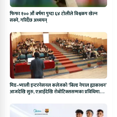
फिफा १०० औं बर्षमा पुग्दा ६४ टोलीले विश्वकप खेल्न
सक्ने, गरिदैँछ अध्ययन्
मिड–भ्याली इन्टरनेसनल कलेजको ‘बिल्ड नेपाल ह्याकाथन’
आजदेखि सुरु, एआईदेखि रोबोटिक्ससम्मका प्रविधिमा
प्रतिस्पर्धा