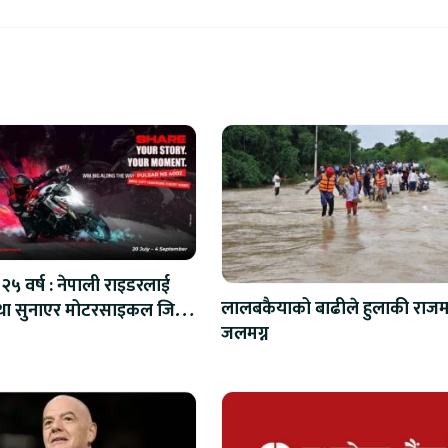
२५ वर्ष : नेपाली राइडरलाई
लालबकैयाको बाढीले हुलाकी राजमा
ा सुनाएर मोटरसाइकल जित्ने
जलमग्न
अवसर