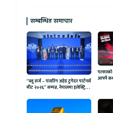
सम्बन्धित समाचार
पल्सरको 
आफ्नै कथ
“ब्लू सर्ज – पावरिंग अहेड टुगेदर पार्टनर्स
सुनौलो 
मीट २०२६” सम्पन्न, नेपालमा इलेक्ट्रिक
बाइक ल्याउने यामाहाको घोषणा