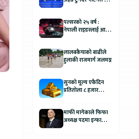
अहेड टुगेदर पार्टनर्स मीट
२०२६” सम्पन्न, नेपालमा
इलेक्ट्रिक बाइक ल्याउने
पल्सरको २५ वर्ष :
यामाहाको घोषणा
नेपाली राइडरलाई आफ्नै
कथा सुनाएर
मोटरसाइकल जित्ने
लालबकैयाको बाढीले
सुनौलो अवसर
हुलाकी राजमार्ग जलमग्न
सुनको मूल्य एकैदिन
प्रतितोला ८ हजार
रुपैयाँले बढ्यो, कतिमा
हुँदैछ कारोबार ?
माफी मागेकाले फिफा
अध्यक्ष पदमा इन्फान्टिनो
यथावत रहने