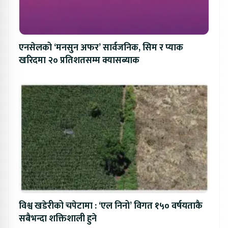
एनसेलको ‘मनसुन अफर’ सार्वजनिक, सिम र प्याक
खरिदमा २० प्रतिशतसम्म क्यासब्याक
विश्व खडेरीको चपेटामा : ‘एल निनो’ विगत १५० वर्षयताकै
सबैभन्दा शक्तिशाली हुने