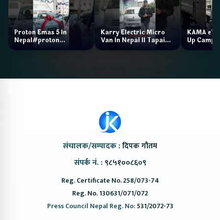
Proton Emas 5 In
Karry Electric Micro
KAMA eV F
Nepal#proton
Van In Nepal II Tapaiko
Up Camp
#protonemas5#protonnepal#evcarnepal
Bazar II Jankari
@ProtonNepal
Kendra
संचालक/सम्पादक :
दिपक गौतम
संपर्क नं. :
९८५१००८६०९
Reg. Certificate No. 258/073-74
Reg. No. 130631/071/072
Press Council Nepal Reg. No:
531/2072-73