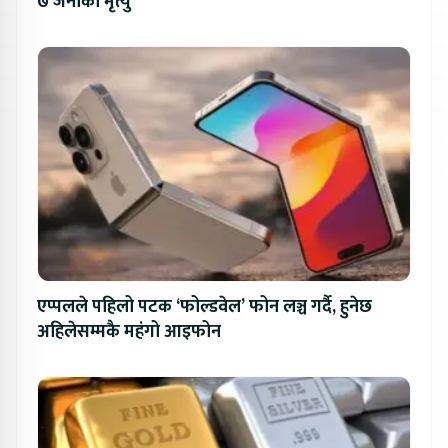
७ जनाको मृत्यु
एप्पलले पहिलो पटक ‘फोल्डवेल’ फोन लञ्च गर्दै, हुनेछ
अहिलेसम्मकै महंगो आइफोन