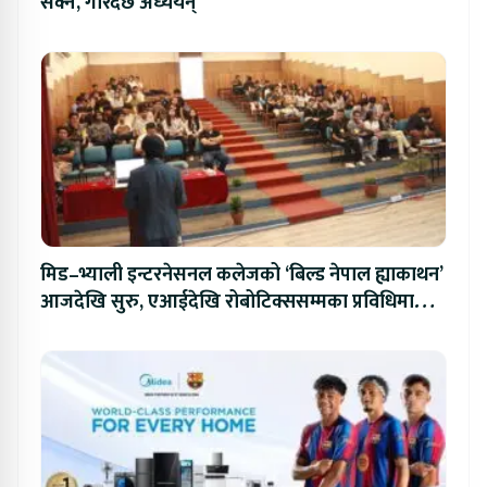
सक्ने, गरिदैँछ अध्ययन्
मिड–भ्याली इन्टरनेसनल कलेजको ‘बिल्ड नेपाल ह्याकाथन’
आजदेखि सुरु, एआईदेखि रोबोटिक्ससम्मका प्रविधिमा
प्रतिस्पर्धा