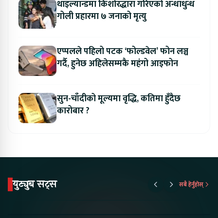
थाइल्यान्डमा किशोरद्धारा गरिएको अन्धाधुन्ध
गोली प्रहारमा ७ जनाको मृत्यु
एप्पलले पहिलो पटक ‘फोल्डवेल’ फोन लञ्च
गर्दै, हुनेछ अहिलेसम्मकै महंगो आइफोन
सुन-चाँदीको मूल्यमा वृद्धि, कतिमा हुँदैछ
कारोबार ?
युट्युब सट्स
सबै हेर्नुहोस्
Proton Emas 5 In
Karry Electric Micro
KAMA eV F
Nepal#proton
Van In Nepal II Tapaiko
Up Camp
#protonemas5#protonnepal#evcarnepal
Bazar II Jankari