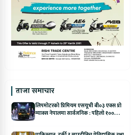
ताजा समाचार
लिपमोटरको प्रिमियम एसयूभी बी०३ एक्स प्रो
म्याक्स नेपालमा सार्वजनिक : पहिलो १००
ग्राहकलाई रु. ४४.९९ लाखको विशेष अफर