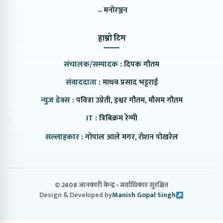
→
मनोरञ्जन
हाम्रो टिम
संचालक/सम्पादक :
दिपक गौतम
संवाददाता :
माधव प्रसाद भट्टराई
न्युज डेक्स :
पवित्रा उप्रेती, इश्वर गौतम, मौसम गौतम
IT :
त्रिबिक्रम रेग्मी
सल्लाहकार :
गोपाल आले मगर, रोशन पोखरेल
© 2408 जानकारी केन्द्र
सर्वाधिकार सुरक्षित
Design & Developed by
Manish Gopal Singh