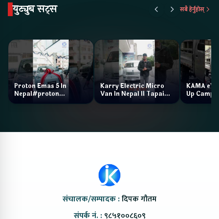
युट्युब सट्स
सबै हेर्नुहोस्
Proton Emas 5 In
Karry Electric Micro
KAMA eV F
Nepal#proton
Van In Nepal II Tapaiko
Up Camp
#protonemas5#protonnepal#evcarnepal
Bazar II Jankari
@ProtonNepal
Kendra
संचालक/सम्पादक :
दिपक गौतम
संपर्क नं. :
९८५१००८६०९