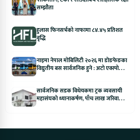
पाकिस्तान, टर्की र साउदीबिच ऐतिहासिक रक्षा
सम्झौता
हुलास फिनसर्भको नाफामा ८४.४५ प्रतिशत
वृद्धि
नाइमा नेपाल मोबिलिटी २०२६ मा डोङफेङका
विद्युतीय बस सार्वजनिक हुने : अटो एक्स्पोमा
बुकिङ गर्दा विशेष छुट
सार्वजनिक सडक विधेयकमा ट्रक व्यवसायी
महासंघको ध्यानाकर्षण, पाँच लाख जरिवाना
संशोधन गर्न माग