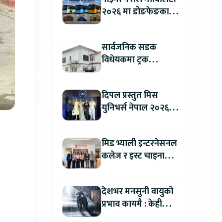
२०२६ मा डोङफेङका
विद्युतीय बस सार्वजनिक
हुने : अटो एक्स्पोमा
सार्वजनिक सडक
बुकिङ गर्दा विशेष छुट
विधेयकमा ट्रक
व्यवसायी महासंघको
ध्यानाकर्षण, पाँच लाख
दिपल प्रस्तुत मिस
जरिवाना संशोधन गर्न
युनिभर्स नेपाल २०२६
माग
को काठमाडौंमा ग्रान्ड
अडिसन सम्पन्न
मिड भ्याली इन्टरनेसनल
कलेज र इस्ट चाइना
युनिभर्सिटी अफ
टेक्नोलोजीबिच शैक्षिक
देशभर मनसुनी वायुको
सहकार्य विस्तार
प्रभाव कायमै : केही
स्थानमा भारी वर्षाको