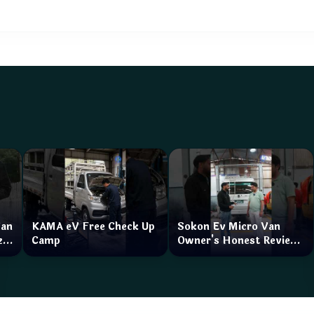
महागठबन्धन बनाउँदै
Van
KAMA eV Free Check Up
Sokon Ev Micro Van
zar
Camp
Owner's Honest Review
How is the service?