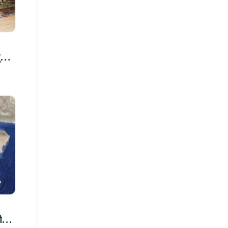
रु,
िमा
ीले