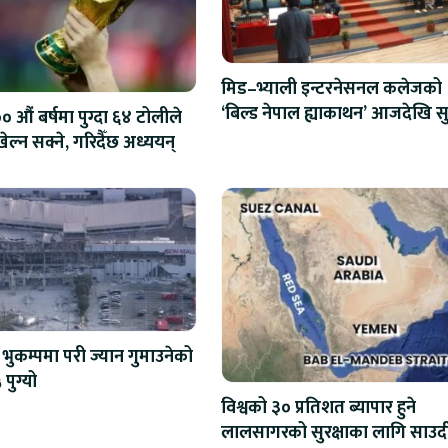
मिड–भ्याली इन्टरनेसनल कलेजको
‘बिल्ड नेपाल ह्याकाथन’ आजदेखि सु
 औं बर्षमा पुग्दा ६४ टोलीले
एआईदेखि रोबोटिक्ससम्मका प्रविध
ेल्न सक्ने, गरिदैँछ अध्ययन्
प्रतिस्पर्धा
भुकम्पमा परी ज्यान गुमाउनेको
 पुग्यो
विश्वको ३० प्रतिशत ब्यापार हुने
लालसागरको सुरक्षाका लागि साउद