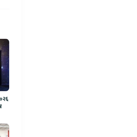
२०२६
न