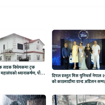
िक सडक विधेयकमा ट्रक
 महासंघको ध्यानाकर्षण, पाँच
दिपल प्रस्तुत मिस युनिभर्स नेपाल 
ाना संशोधन गर्न माग
को काठमाडौंमा ग्रान्ड अडिसन सम्पन्