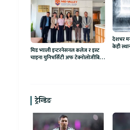
देशभर मन
केही स्था
मिड भ्याली इन्टरनेसनल कलेज र इस्ट
चाइना युनिभर्सिटी अफ टेक्नोलोजीबिच
शैक्षिक सहकार्य विस्तार
ट्रेन्डिङ