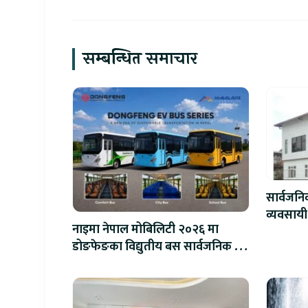
सम्बन्धित समाचार
सार्वजन
व्यवसायी
नाइमा नेपाल मोबिलिटी २०२६ मा
लाख जरिव
डोङफेङका विद्युतीय बस सार्वजनिक हुने
: अटो एक्स्पोमा बुकिङ गर्दा विशेष छुट