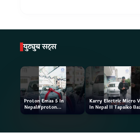
युट्युब सट्स
Proton Emas 5 In
Karry Electric Micro 
Nepal#proton
In Nepal II Tapaiko Ba
#protonemas5#protonnepal#evcarnepal
II Jankari Kendra
@ProtonNepal