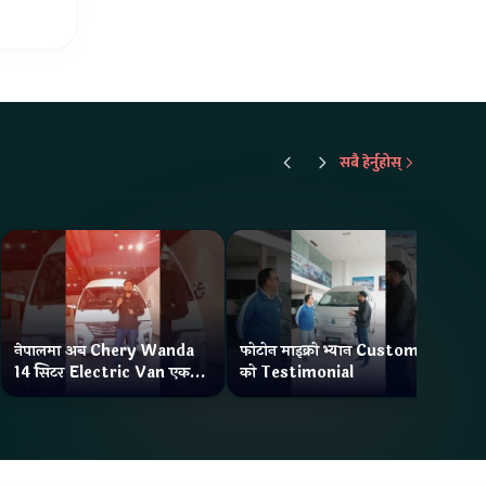
सबै हेर्नुहोस्
नेपालमा अब Chery Wanda
फोटोन माइक्रो भ्यान Customer
ने
14 सिटर Electric Van एक
को Testimonial
Wa
Charge मा दिन्छ 300KM
भ्य
Range