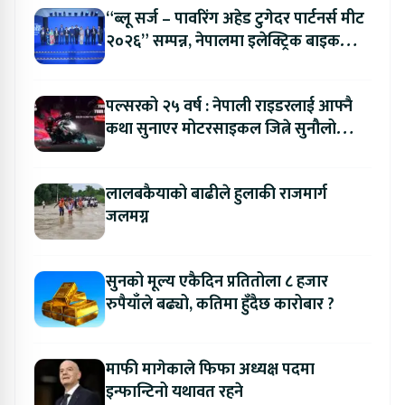
“ब्लू सर्ज – पावरिंग अहेड टुगेदर पार्टनर्स मीट
२०२६” सम्पन्न, नेपालमा इलेक्ट्रिक बाइक
ल्याउने यामाहाको घोषणा
पल्सरको २५ वर्ष : नेपाली राइडरलाई आफ्नै
कथा सुनाएर मोटरसाइकल जित्ने सुनौलो
अवसर
लालबकैयाको बाढीले हुलाकी राजमार्ग
जलमग्न
सुनको मूल्य एकैदिन प्रतितोला ८ हजार
रुपैयाँले बढ्यो, कतिमा हुँदैछ कारोबार ?
माफी मागेकाले फिफा अध्यक्ष पदमा
इन्फान्टिनो यथावत रहने