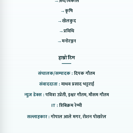
→
अर्थ/विकास
→
कृषि
→
खेलकुद
→
प्रविधि
→
मनोरञ्जन
हाम्रो टिम
संचालक/सम्पादक :
दिपक गौतम
संवाददाता :
माधव प्रसाद भट्टराई
न्युज डेक्स :
पवित्रा उप्रेती, इश्वर गौतम, मौसम गौतम
IT :
त्रिबिक्रम रेग्मी
सल्लाहकार :
गोपाल आले मगर, रोशन पोखरेल