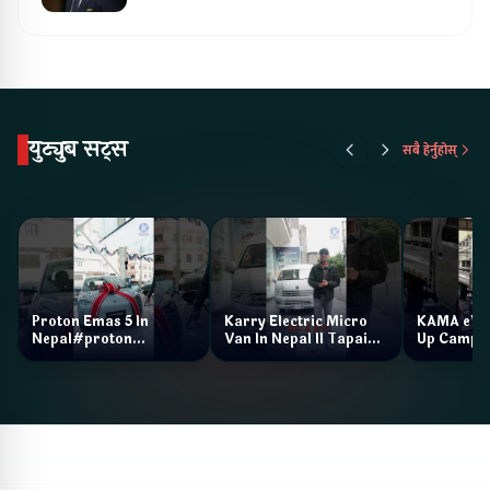
युट्युब सट्स
सबै हेर्नुहोस्
Proton Emas 5 In
Karry Electric Micro
KAMA eV F
Nepal#proton
Van In Nepal II Tapaiko
Up Camp
#protonemas5#protonnepal#evcarnepal
Bazar II Jankari
@ProtonNepal
Kendra