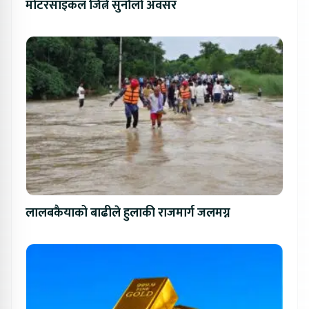
मोटरसाइकल जित्ने सुनौलो अवसर
लालबकैयाको बाढीले हुलाकी राजमार्ग जलमग्न