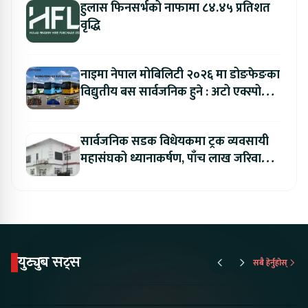
हुलास फिनसर्भको नाफामा ८४.४५ प्रतिशत
वृद्धि
नाइमा नेपाल मोबिलिटी २०२६ मा डोङफेङका
विद्युतीय बस सार्वजनिक हुने : अटो एक्स्पोमा
बुकिङ गर्दा विशेष छुट
सार्वजनिक सडक विधेयकमा ट्रक व्यवसायी
महासंघको ध्यानाकर्षण, पाँच लाख जरिवाना
संशोधन गर्न माग
युट्युब सट्स
सबै हेर्नुहोस्
Proton Emas 5 In
Karry Electric Micro
KAMA eV F
Nepal#proton
Van In Nepal II Tapaiko
Up Camp
#protonemas5#protonnepal#evcarnepal
Bazar II Jankari