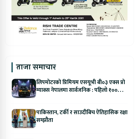
ताजा समाचार
लिपमोटरको प्रिमियम एसयूभी बी०३ एक्स प्रो
म्याक्स नेपालमा सार्वजनिक : पहिलो १००
ग्राहकलाई रु. ४४.९९ लाखको विशेष अफर
पाकिस्तान, टर्की र साउदीबिच ऐतिहासिक रक्षा
सम्झौता