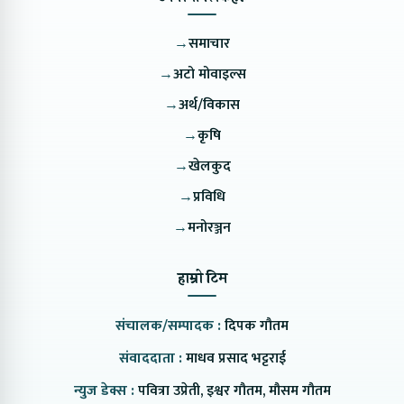
→
समाचार
→
अटो मोवाइल्स
→
अर्थ/विकास
→
कृषि
→
खेलकुद
→
प्रविधि
→
मनोरञ्जन
हाम्रो टिम
संचालक/सम्पादक :
दिपक गौतम
संवाददाता :
माधव प्रसाद भट्टराई
न्युज डेक्स :
पवित्रा उप्रेती, इश्वर गौतम, मौसम गौतम