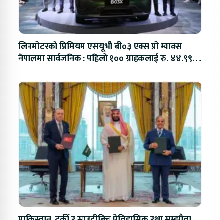
लिपमोटरको प्रिमियम एसयूभी बी०३ एक्स प्रो म्याक्स
नेपालमा सार्वजनिक : पहिलो १०० ग्राहकलाई रु. ४४.९९
लाखको विशेष अफर
पाकिस्तान, टर्की र साउदीबिच ऐतिहासिक रक्षा सम्झौता