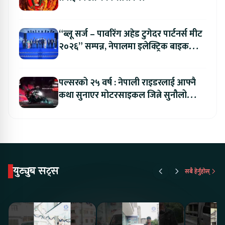
“ब्लू सर्ज – पावरिंग अहेड टुगेदर पार्टनर्स मीट
२०२६” सम्पन्न, नेपालमा इलेक्ट्रिक बाइक
ल्याउने यामाहाको घोषणा
पल्सरको २५ वर्ष : नेपाली राइडरलाई आफ्नै
कथा सुनाएर मोटरसाइकल जित्ने सुनौलो
अवसर
युट्युब सट्स
सबै हेर्नुहोस्