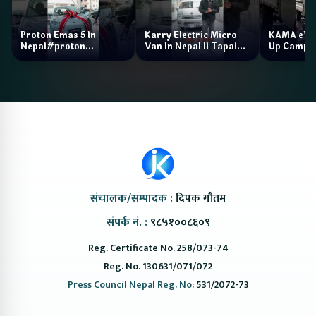
Proton Emas 5 In
Karry Electric Micro
KAMA eV F
Nepal#proton
Van In Nepal II Tapaiko
Up Camp
#protonemas5#protonnepal#evcarnepal
Bazar II Jankari
@ProtonNepal
Kendra
संचालक/सम्पादक :
दिपक गौतम
संपर्क नं. :
९८५१००८६०९
Reg. Certificate No. 258/073-74
Reg. No. 130631/071/072
Press Council Nepal Reg. No:
531/2072-73