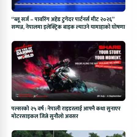
“ब्लू सर्ज – पावरिंग अहेड टुगेदर पार्टनर्स मीट २०२६”
सम्पन्न, नेपालमा इलेक्ट्रिक बाइक ल्याउने यामाहाको घोषणा
पल्सरको २५ वर्ष : नेपाली राइडरलाई आफ्नै कथा सुनाएर
मोटरसाइकल जित्ने सुनौलो अवसर