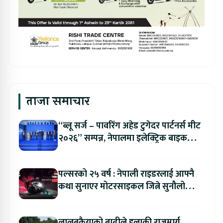
ताजा समाचार
“ब्लू सर्ज – पावरिंग अहेड टुगेदर पार्टनर्स मीट
२०२६” सम्पन्न, नेपालमा इलेक्ट्रिक बाइक
ल्याउने यामाहाको घोषणा
पल्सरको २५ वर्ष : नेपाली राइडरलाई आफ्नै
कथा सुनाएर मोटरसाइकल जित्ने सुनौलो
अवसर
लालबकैयाको बाढीले हुलाकी राजमार्ग