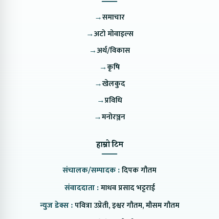
→
समाचार
→
अटो मोवाइल्स
→
अर्थ/विकास
→
कृषि
→
खेलकुद
→
प्रविधि
→
मनोरञ्जन
हाम्रो टिम
संचालक/सम्पादक :
दिपक गौतम
संवाददाता :
माधव प्रसाद भट्टराई
न्युज डेक्स :
पवित्रा उप्रेती, इश्वर गौतम, मौसम गौतम