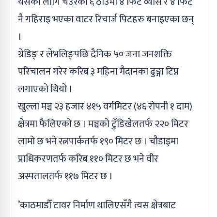
यसका लागि चउरका ६ ठाउँमा ४ फिट व्यास र ४ फिट
नै गहिराइ भएका वाटर रिचार्ज पिटहरु बनाइएका छन्
।
ग्रेडिङ् र लेभलिङ्पछि दैनिक ५० जना जनशक्ति
परिचालन गरेर करिब ३ महिना मैदानका ढुङ्गा टिप्न
लगाएको थियो ।
खुल्ला मञ्च २३ हजार ४१५ वर्गमिटर (४६ रोपनी १ दाम)
क्षेत्रमा फैलिएको छ । मञ्चको टुँडिखेलतर्फ २२० मिटर
लामो छ भने रत्नपार्कतर्फ १९० मिटर छ । चौडाइमा
प्राधिकरणतर्फ करिब ११० मिटर छ भने वीर
अस्पतालतर्फ ११७ मिटर छ ।
’काठमाडौँ टावर निर्माण थालिएसँगै त्यस क्षेत्रबाट