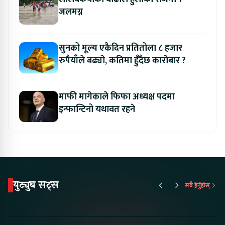
जलमग्न
सुनको मूल्य एकैदिन प्रतितोला ८ हजार
रुपैयाँले बढ्यो, कतिमा हुँदैछ कारोबार ?
माफी मागेकाले फिफा अध्यक्ष पदमा
इन्फान्टिनो यथावत रहने
युट्युब सट्स
सबै हेर्नुहोस्
Proton Emas 5 In
Karry Electric Micro
KAMA eV F
Nepal#proton
Van In Nepal II Tapaiko
Up Camp
#protonemas5#protonnepal#evcarnepal
Bazar II Jankari
@ProtonNepal
Kendra