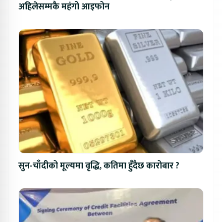
अहिलेसम्मकै महंगो आइफोन
सुन-चाँदीको मूल्यमा वृद्धि, कतिमा हुँदैछ कारोबार ?