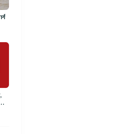
र्ग
,
को