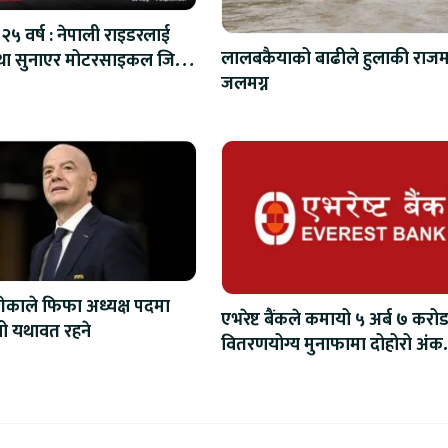
२५ वर्ष : नेपाली राइडरलाई
लालबकैयाको बाढीले हुलाकी राजमा
ा सुनाएर मोटरसाइकल जित्ने
जलमग्न
अवसर
ेकाले फिफा अध्यक्ष पदमा
एभरेष्ट बैंकले कमायो ५ अर्ब ७ करोड
िनो यथावत रहने
वितरणयोग्य मुनाफामा दोहोरो अंक
वृद्धि