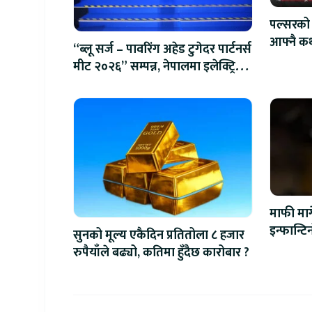
पल्सरको 
आफ्नै कथ
“ब्लू सर्ज – पावरिंग अहेड टुगेदर पार्टनर्स
सुनौलो 
मीट २०२६” सम्पन्न, नेपालमा इलेक्ट्रिक
बाइक ल्याउने यामाहाको घोषणा
माफी माग
इन्फान्ट
सुनको मूल्य एकैदिन प्रतितोला ८ हजार
रुपैयाँले बढ्यो, कतिमा हुँदैछ कारोबार ?