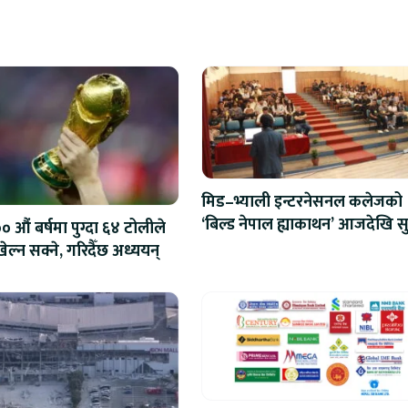
मिड–भ्याली इन्टरनेसनल कलेजको
‘बिल्ड नेपाल ह्याकाथन’ आजदेखि सु
 औं बर्षमा पुग्दा ६४ टोलीले
एआईदेखि रोबोटिक्ससम्मका प्रविध
ेल्न सक्ने, गरिदैँछ अध्ययन्
प्रतिस्पर्धा