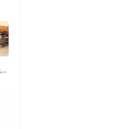
रु,
िमा