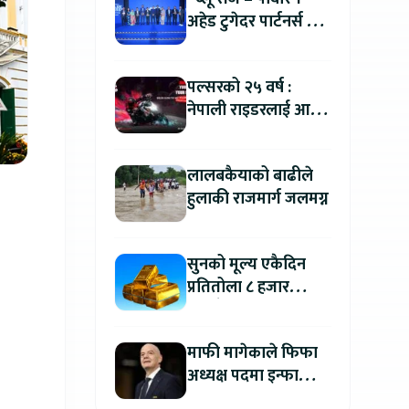
अहेड टुगेदर पार्टनर्स मीट
२०२६” सम्पन्न, नेपालमा
इलेक्ट्रिक बाइक ल्याउने
पल्सरको २५ वर्ष :
यामाहाको घोषणा
नेपाली राइडरलाई आफ्नै
कथा सुनाएर
मोटरसाइकल जित्ने
लालबकैयाको बाढीले
सुनौलो अवसर
हुलाकी राजमार्ग जलमग्न
सुनको मूल्य एकैदिन
प्रतितोला ८ हजार
रुपैयाँले बढ्यो, कतिमा
हुँदैछ कारोबार ?
माफी मागेकाले फिफा
अध्यक्ष पदमा इन्फान्टिनो
यथावत रहने