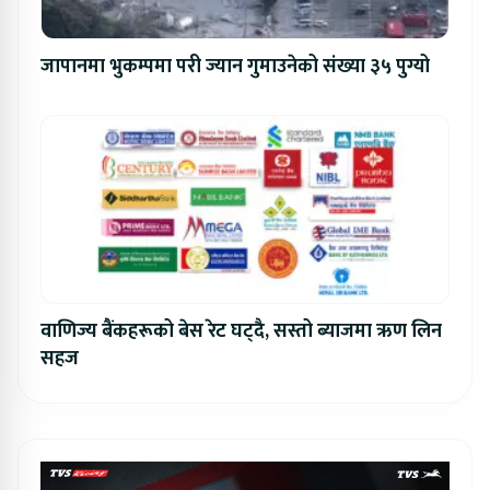
जापानमा भुकम्पमा परी ज्यान गुमाउनेको संख्या ३५ पुग्यो
वाणिज्य बैंकहरूको बेस रेट घट्दै, सस्तो ब्याजमा ऋण लिन
सहज