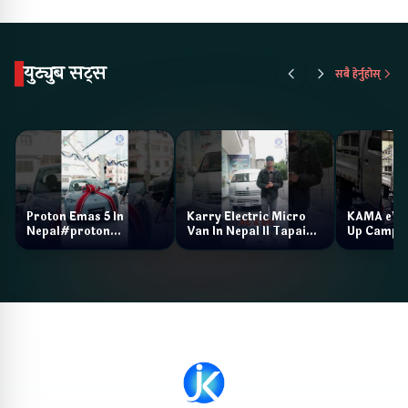
युट्युब सट्स
सबै हेर्नुहोस्
Proton Emas 5 In
Karry Electric Micro
KAMA eV F
Nepal#proton
Van In Nepal II Tapaiko
Up Camp
#protonemas5#protonnepal#evcarnepal
Bazar II Jankari
@ProtonNepal
Kendra