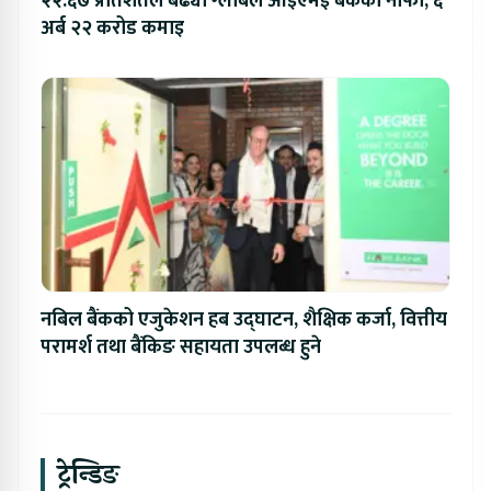
२२.६७ प्रतिशतले बढ्यो ग्लोबल आइएमई बैंकको नाफा, ६
अर्ब २२ करोड कमाइ
नबिल बैंकको एजुकेशन हब उद्घाटन, शैक्षिक कर्जा, वित्तीय
परामर्श तथा बैंकिङ सहायता उपलब्ध हुने
ट्रेन्डिङ