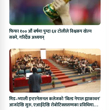
फिफा १०० औं बर्षमा पुग्दा ६४ टोलीले विश्वकप खेल्न
सक्ने, गरिदैँछ अध्ययन्
मिड–भ्याली इन्टरनेसनल कलेजको ‘बिल्ड नेपाल ह्याकाथन’
आजदेखि सुरु, एआईदेखि रोबोटिक्ससम्मका प्रविधिमा