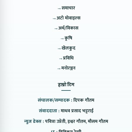
→
समाचार
→
अटो मोवाइल्स
→
अर्थ/विकास
→
कृषि
→
खेलकुद
→
प्रविधि
→
मनोरञ्जन
हाम्रो टिम
संचालक/सम्पादक :
दिपक गौतम
संवाददाता :
माधव प्रसाद भट्टराई
न्युज डेक्स :
पवित्रा उप्रेती, इश्वर गौतम, मौसम गौतम