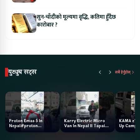
सुन-चाँदीको मूल्यमा वृद्धि, कतिमा हुँदैछ
कारोबार ?
युट्युब सट्स
सबै हेर्नुहोस्
Proton Emas 5 In
Karry Electric Micro
KAMA eV F
Nepal#proton
Van In Nepal II Tapaiko
Up Camp
#protonemas5#protonnepal#evcarnepal
Bazar II Jankari
@ProtonNepal
Kendra