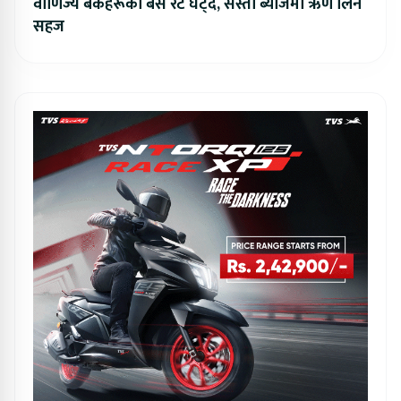
वाणिज्य बैंकहरूको बेस रेट घट्दै, सस्तो ब्याजमा ऋण लिन
सहज