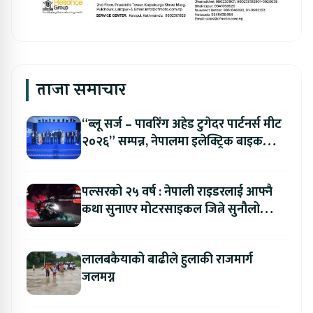
ताजा समाचार
“ब्लू सर्ज – पावरिंग अहेड टुगेदर पार्टनर्स मीट
२०२६” सम्पन्न, नेपालमा इलेक्ट्रिक बाइक
ल्याउने यामाहाको घोषणा
पल्सरको २५ वर्ष : नेपाली राइडरलाई आफ्नै
कथा सुनाएर मोटरसाइकल जित्ने सुनौलो
अवसर
लालबकैयाको बाढीले हुलाकी राजमार्ग
जलमग्न