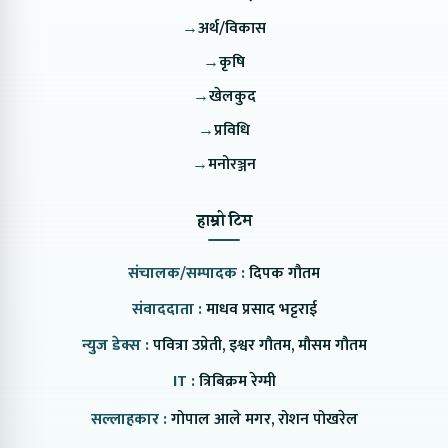
→
अर्थ/विकास
→
कृषि
→
खेलकुद
→
प्रविधि
→
मनोरञ्जन
हाम्रो टिम
संचालक/सम्पादक :
दिपक गौतम
संवाददाता :
माधव प्रसाद भट्टराई
न्युज डेक्स :
पवित्रा उप्रेती, इश्वर गौतम, मौसम गौतम
IT :
त्रिबिक्रम रेग्मी
सल्लाहकार :
गोपाल आले मगर, रोशन पोखरेल