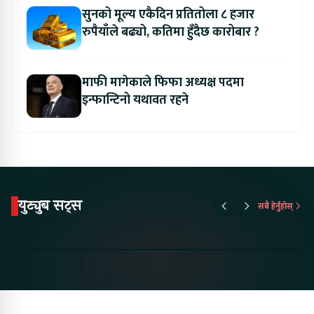
सुनको मूल्य एकैदिन प्रतितोला ८ हजार
रुपैयाँले बढ्यो, कतिमा हुँदैछ कारोबार ?
माफी मागेकाले फिफा अध्यक्ष पदमा
इन्फान्टिनो यथावत रहने
युट्युब सट्स
सबै हेर्नुहोस्
Proton Emas 5 In
Karry Electric Micro
KAMA eV F
Nepal#proton
Van In Nepal II Tapaiko
Up Camp
#protonemas5#protonnepal#evcarnepal
Bazar II Jankari
@ProtonNepal
Kendra