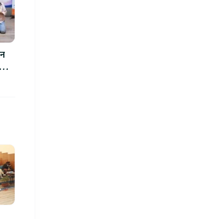
थन
ोज्ने