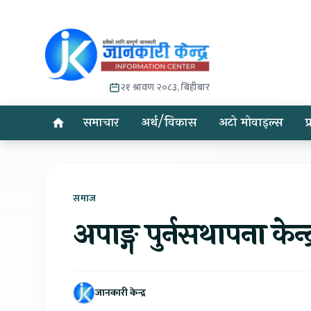
२१ श्रावण २०८३, बिहीबार
समाचार
अर्थ/विकास
अटो मोवाइल्स
प
समाज
अपाङ्ग पुर्नसथापना केन
जानकारी केन्द्र