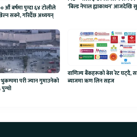
‘बिल्ड नेपाल ह्याकाथन’ आजदेखि सु
 औं बर्षमा पुग्दा ६४ टोलीले
एआईदेखि रोबोटिक्ससम्मका प्रविध
ेल्न सक्ने, गरिदैँछ अध्ययन्
प्रतिस्पर्धा
वाणिज्य बैंकहरूको बेस रेट घट्दै, स
ब्याजमा ऋण लिन सहज
भुकम्पमा परी ज्यान गुमाउनेको
 पुग्यो