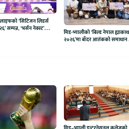
लाइफको ‘सिटिजन लिडर्स
’ सम्पन्न, ‘भर्सन नेक्स्ट’
मिड-भ्यालीको ‘बिल्ड नेपाल ह्याका
ुभारम्भ
२०२६’मा बाँदर आतंकको समाधान ख
‘इनोभिजन समूह’ विजेता
मिड–भ्याली इन्टरनेसनल कलेजको