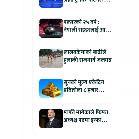
अहेड टुगेदर पार्टनर्स मीट
२०२६” सम्पन्न, नेपालमा
इलेक्ट्रिक बाइक ल्याउने
पल्सरको २५ वर्ष :
यामाहाको घोषणा
नेपाली राइडरलाई आफ्नै
कथा सुनाएर
मोटरसाइकल जित्ने
लालबकैयाको बाढीले
सुनौलो अवसर
हुलाकी राजमार्ग जलमग्न
सुनको मूल्य एकैदिन
प्रतितोला ८ हजार
रुपैयाँले बढ्यो, कतिमा
हुँदैछ कारोबार ?
माफी मागेकाले फिफा
अध्यक्ष पदमा इन्फान्टिनो
यथावत रहने