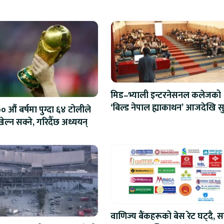
मिड–भ्याली इन्टरनेसनल कलेजको
‘बिल्ड नेपाल ह्याकाथन’ आजदेखि सु
 औं बर्षमा पुग्दा ६४ टोलीले
एआईदेखि रोबोटिक्ससम्मका प्रविध
ेल्न सक्ने, गरिदैँछ अध्ययन्
प्रतिस्पर्धा
वाणिज्य बैंकहरूको बेस रेट घट्दै, स