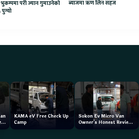
ब्याजमा ऋण लिन सहज
भुकम्पमा परी ज्यान गुमाउनेको
 पुग्यो
Van
KAMA eV Free Check Up
Sokon Ev Micro Van
zar
Camp
Owner's Honest Review
How is the service?