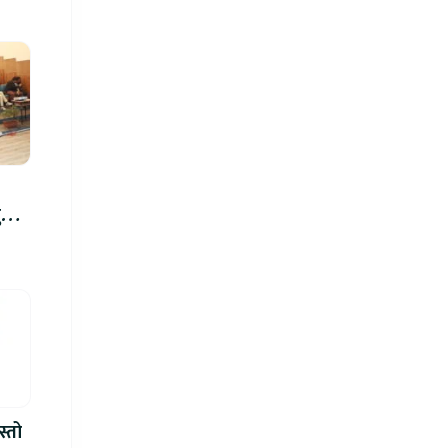
रु,
िमा
स्तो