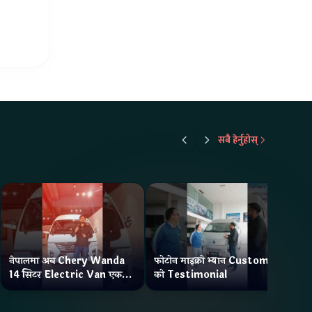
सबै हेर्नुहोस्
नेपालमा अब Chery Wanda
फोटोन माइक्रो भ्यान Customer
ने
14 सिटर Electric Van एक
को Testimonial
Wa
Charge मा दिन्छ 300KM
भ्य
Range