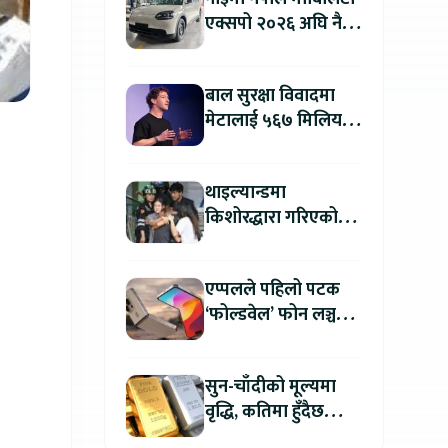
एक्सपो २०२६ अघि नै
काठमाडौंमा देखियो चेरी
क्यु
बाल सुरक्षा विवादमा
मेटालाई ५६७ मिलियन
डलरको जरिवाना
थाइल्यान्डमा
किशोरद्धारा गरिएको
अन्धाधुन्ध गोली प्रहारमा
७ जनाको मृत्यु
एप्पलले पहिलो पटक
‘फोल्डवेल’ फोन लञ्च
गर्दै, हुनेछ अहिलेसम्मकै
महंगो आइफोन
सुन-चाँदीको मूल्यमा
वृद्धि, कतिमा हुँदैछ
कारोबार ?