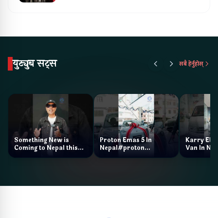
युट्युब सट्स
सबै हेर्नुहोस्
Something New is
Proton Emas 5 In
Karry Elec
Coming to Nepal this
Nepal#proton
Van In Nep
NAIMA Mobility Expo
#protonemas5#protonnepal#evcarn
Bazar II J
2026 !Chery Q is
@ProtonNepal
Kendra
coming to Nepal