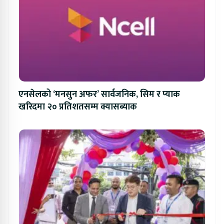
एनसेलको ‘मनसुन अफर’ सार्वजनिक, सिम र प्याक
खरिदमा २० प्रतिशतसम्म क्यासब्याक