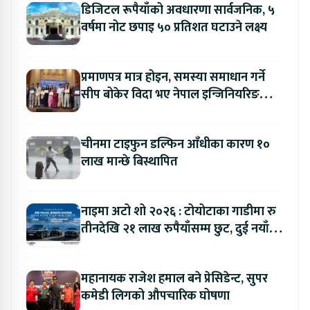
डिजिटल रूपैयाँको अवधारणा सार्वजनिक, ५
वर्षमा नोट छपाइ ५० प्रतिशत घटाउने लक्ष्य
प्रमाणपत्र मात्र होइन, समस्या समाधान गर्ने
सीप बोकेर विदा भए नेपाल इन्जिनियरिङ
कलेजका विद्यार्थी
चीनमा टाइफुन डल्फिन आँधीका कारण १०
लाख मान्छे बिस्थापित
नाइमा अटो शो २०२६ : टोयोटाका गाडीमा रु
तीनदेखि २१ लाख रुपैयाँसम्म छुट, दुई नयाँ
मोडल सार्वजनिक हुँदै
महानायक राजेश हमाल बने प्रेसिडेन्ट, सुपर
कमेडी लिगको औपचारिक घोषणा