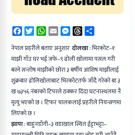
Facebook
Twitter
WhatsApp
Email
Messenger
Threads
Share
नेपाल प्रहरीले बताए अनुशार
दोलखा
: भिरकोट–१
माझी गाँउ घर भई जफे–९ ढोली खोलामा पसल गरी
बस्ने सन्तोष माझीको छोरा ३ बर्षीय आशिष माझीलाई
शुक्रबार ढोलिखोलाबाट भिरकोटतर्फ जाँदै गरेको बा ३
ख ७३५६ नंबरको टिपरले ठक्कर दिंदा घटनास्थलमा नै
मृत्यु भएको छ । टिफर चालकलाई प्रहरीले नियन्त्रणमा
लिएको छ ।
झापा
: बाहुनडाँगी–३ वडाखाल स्थित ईट्टाभट्टा–
गाडागल्ली भित्रि सडक खण्डमा ढुङ्गा लोड गरी आउँदै