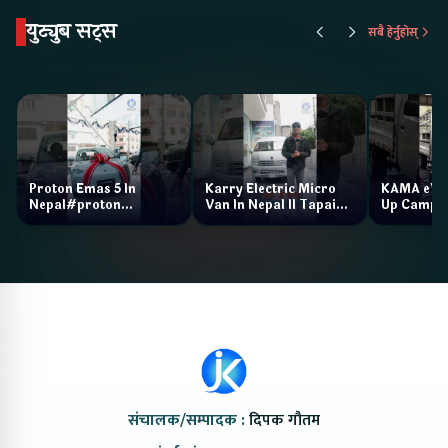
युट्युब सट्स
सबै हेर्नुहोस्
Proton Emas 5 In
Karry Electric Micro
KAMA eV F
Nepal#proton
Van In Nepal II Tapaiko
Up Camp
#protonemas5#protonnepal#evcarnepal
Bazar II Jankari
@ProtonNepal
Kendra
संचालक/सम्पादक :
दिपक गौतम