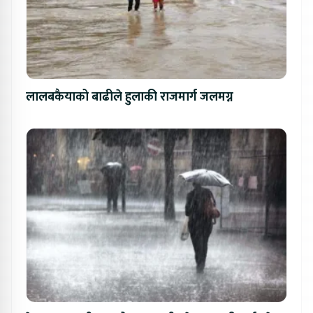
लालबकैयाको बाढीले हुलाकी राजमार्ग जलमग्न