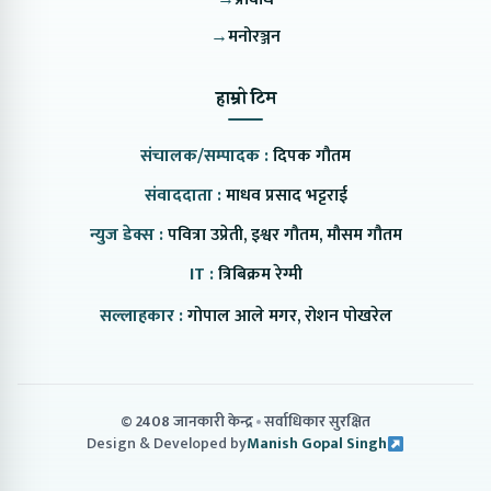
→
मनोरञ्जन
हाम्रो टिम
संचालक/सम्पादक :
दिपक गौतम
संवाददाता :
माधव प्रसाद भट्टराई
न्युज डेक्स :
पवित्रा उप्रेती, इश्वर गौतम, मौसम गौतम
IT :
त्रिबिक्रम रेग्मी
सल्लाहकार :
गोपाल आले मगर, रोशन पोखरेल
© 2408 जानकारी केन्द्र
सर्वाधिकार सुरक्षित
Design & Developed by
Manish Gopal Singh