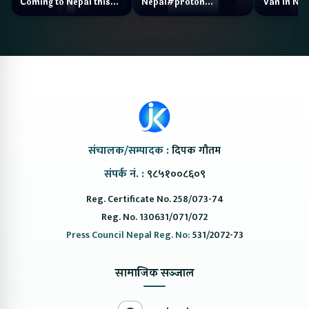
Coming to Nepal this
Nepal#proton
Van In Nep
NAIMA Mobility Expo
#protonemas5#protonnepal#evcarn
Bazar II J
2026 !Chery Q is
@ProtonNepal
Kendra
coming to Nepal
संचालक/सम्पादक :
दिपक गौतम
संपर्क नं. :
९८५१००८६०९
Reg. Certificate No. 258/073-74
Reg. No. 130631/071/072
Press Council Nepal Reg. No:
531/2072-73
सामाजिक सञ्जाल