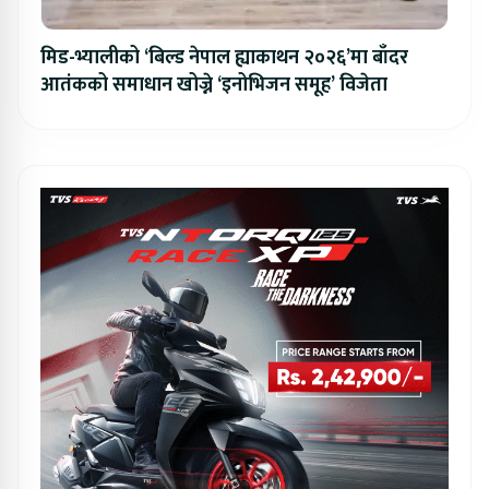
मिड-भ्यालीको ‘बिल्ड नेपाल ह्याकाथन २०२६’मा बाँदर
आतंकको समाधान खोज्ने ‘इनोभिजन समूह’ विजेता