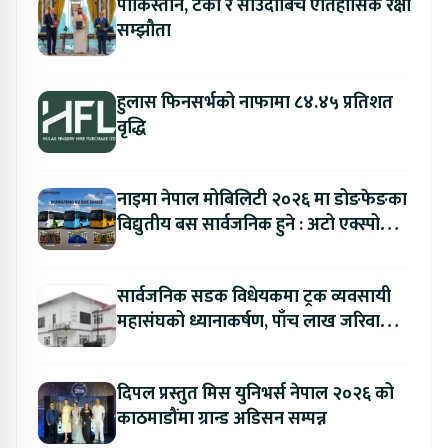
पाकिस्तान, टर्की र साउदीबिच ऐतिहासिक रक्षा
सम्झौता
हुलास फिनसर्भको नाफामा ८४.४५ प्रतिशत
वृद्धि
नाइमा नेपाल मोबिलिटी २०२६ मा डोङफेङका
विद्युतीय बस सार्वजनिक हुने : अटो एक्स्पोमा
बुकिङ गर्दा विशेष छुट
सार्वजनिक सडक विधेयकमा ट्रक व्यवसायी
महासंघको ध्यानाकर्षण, पाँच लाख जरिवाना
संशोधन गर्न माग
दिपल प्रस्तुत मिस युनिभर्स नेपाल २०२६ को
काठमाडौंमा ग्रान्ड अडिसन सम्पन्न