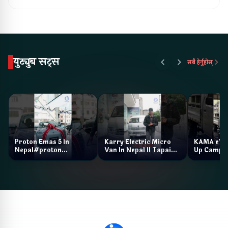
युट्युब सट्स
सबै हेर्नुहोस्
Proton Emas 5 In
Karry Electric Micro
KAMA eV F
Nepal#proton
Van In Nepal II Tapaiko
Up Camp
#protonemas5#protonnepal#evcarnepal
Bazar II Jankari
@ProtonNepal
Kendra