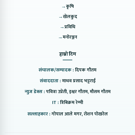
→
कृषि
→
खेलकुद
→
प्रविधि
→
मनोरञ्जन
हाम्रो टिम
संचालक/सम्पादक :
दिपक गौतम
संवाददाता :
माधव प्रसाद भट्टराई
न्युज डेक्स :
पवित्रा उप्रेती, इश्वर गौतम, मौसम गौतम
IT :
त्रिबिक्रम रेग्मी
सल्लाहकार :
गोपाल आले मगर, रोशन पोखरेल