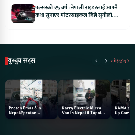
पल्सरको २५ वर्ष : नेपाली राइडरलाई आफ्नै
कथा सुनाएर मोटरसाइकल जित्ने सुनौलो
अवसर
युट्युब सट्स
सबै हेर्नुहोस्
Proton Emas 5 In
Karry Electric Micro
KAMA eV F
Nepal#proton
Van In Nepal II Tapaiko
Up Camp
#protonemas5#protonnepal#evcarnepal
Bazar II Jankari
@ProtonNepal
Kendra