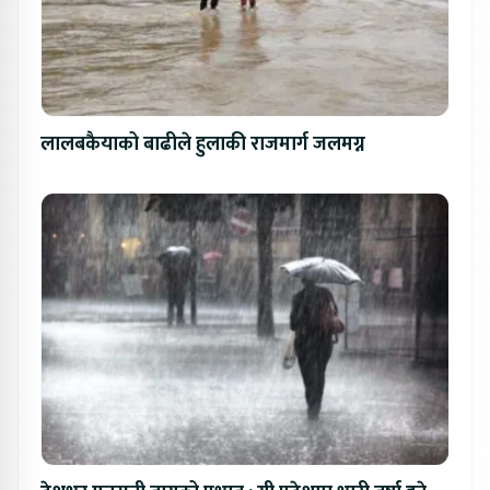
लालबकैयाको बाढीले हुलाकी राजमार्ग जलमग्न