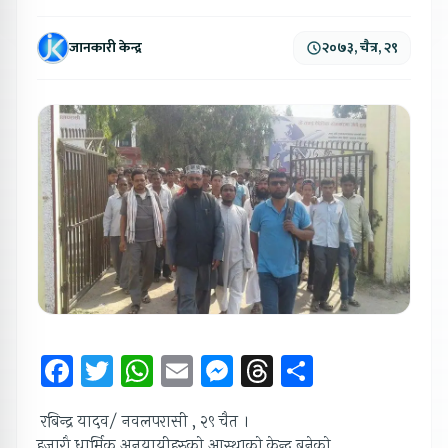
जानकारी केन्द्र
२०७३, चैत्र, २९
Facebook
Twitter
WhatsApp
Email
Messenger
Threads
Share
रबिन्द्र यादव/ नवलपरासी , २९ चैत ।
हजारौ धार्मिक अनुयायीहरुको आस्थाको केन्द्र बनेको