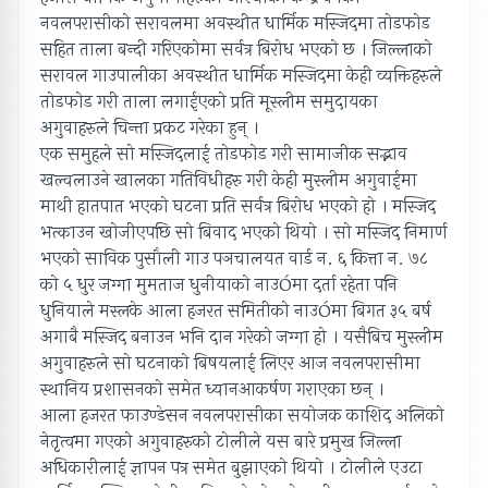
नवलपरासीको सरावलमा अवस्थीत धार्मिक मस्जिदमा तोडफोड
सहित ताला बन्दी गरिएकोमा सर्वत्र बिरोध भएको छ । जिल्लाको
सरावल गाउपालीका अवस्थीत धार्मिक मस्जिदमा केही व्यक्तिहरुले
तोडफोड गरी ताला लगाईएको प्रति मूस्लीम समुदायका
अगुवाहरुले चिन्ता प्रकट गरेका हुन् ।
एक समुहले सो मस्जिदलाई तोडफोड गरी सामाजीक सद्भाव
खल्वलाउने खालका गतिविधीहरु गरी केही मुस्लीम अगुवाईमा
माथी हातपात भएको घटना प्रति सर्वत्र बिरोध भएको हो । मस्जिद
भत्काउन खोजीएपछि सो बिवाद भएको थियो । सो मस्जिद निमार्ण
भएको साविक पुसौली गाउ पञचालयत वार्ड न. ६ कित्ता न. ७८
को ५ धुर जग्गा मुमताज धुनीयाको नाउÒमा दर्ता रहेता पनि
धुनियाले मस्लके आला हजरत समितीको नाउÒमा बिगत ३५ बर्ष
अगाबै मस्जिद बनाउन भनि दान गरेको जग्गा हो । यसैबिच मुस्लीम
अगुवाहरुले सो घटनाको बिषयलाई लिएर आज नवलपरासीमा
स्थानिय प्रशासनको समेत ध्यानआकर्षण गराएका छन् ।
आला हजरत फाउण्डेसन नवलपरासीका सयोजक काशिद अलिको
नेतृत्वमा गएको अगुवाहरुको टोलीले यस बारे प्रमुख जिल्ला
अधिकारीलाई ज्ञापन पत्र समेत बुझाएको थियो । टोलीले एउटा