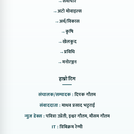
→
समाचार
→
अटो मोवाइल्स
→
अर्थ/विकास
→
कृषि
→
खेलकुद
→
प्रविधि
→
मनोरञ्जन
हाम्रो टिम
संचालक/सम्पादक :
दिपक गौतम
संवाददाता :
माधव प्रसाद भट्टराई
न्युज डेक्स :
पवित्रा उप्रेती, इश्वर गौतम, मौसम गौतम
IT :
त्रिबिक्रम रेग्मी