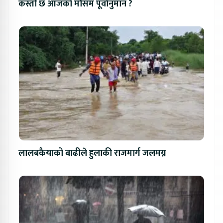
कस्तो छ आजको मौसम पूर्वानुमान ?
लालबकैयाको बाढीले हुलाकी राजमार्ग जलमग्न