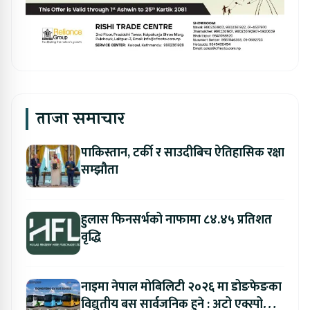
ताजा समाचार
पाकिस्तान, टर्की र साउदीबिच ऐतिहासिक रक्षा
सम्झौता
हुलास फिनसर्भको नाफामा ८४.४५ प्रतिशत
वृद्धि
नाइमा नेपाल मोबिलिटी २०२६ मा डोङफेङका
विद्युतीय बस सार्वजनिक हुने : अटो एक्स्पोमा