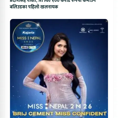
प्रदीपसिंह रावत, जो थिए १०० करोड रुपैयाँ कमाउने
बलिउडका पहिलो खलनायक