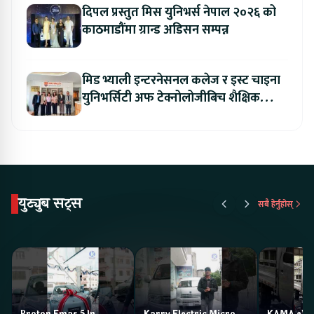
दिपल प्रस्तुत मिस युनिभर्स नेपाल २०२६ को
काठमाडौंमा ग्रान्ड अडिसन सम्पन्न
मिड भ्याली इन्टरनेसनल कलेज र इस्ट चाइना
युनिभर्सिटी अफ टेक्नोलोजीबिच शैक्षिक
सहकार्य विस्तार
युट्युब सट्स
सबै हेर्नुहोस्
Proton Emas 5 In
Karry Electric Micro
KAMA eV F