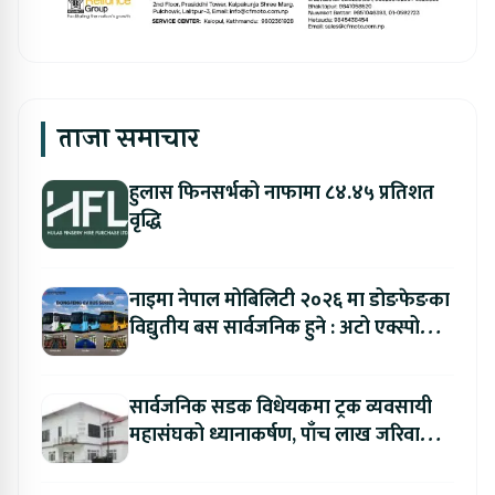
ताजा समाचार
हुलास फिनसर्भको नाफामा ८४.४५ प्रतिशत
वृद्धि
नाइमा नेपाल मोबिलिटी २०२६ मा डोङफेङका
विद्युतीय बस सार्वजनिक हुने : अटो एक्स्पोमा
बुकिङ गर्दा विशेष छुट
सार्वजनिक सडक विधेयकमा ट्रक व्यवसायी
महासंघको ध्यानाकर्षण, पाँच लाख जरिवाना
संशोधन गर्न माग