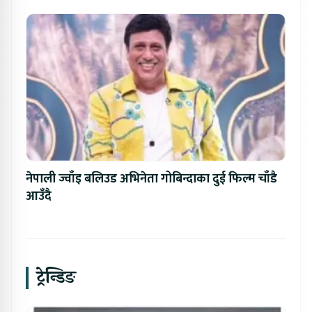
नेपाली ज्वाँइ बलिउड अभिनेता गोबिन्दाका दुई फिल्म चाँडै
आउँदै
ट्रेन्डिङ