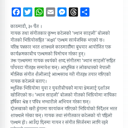
Facebook
Twitter
WhatsApp
Email
Messenger
Threads
Share
काठमाडौ, ३० चैत ।
गायक तथा संगीतकार कृष्ण कटेलको ‘ज्यान साइली’ बोलको
गीतको भिडियोसहित ‘अक्षर’ एल्बम सार्वजनिक भएको छ।
वरिष्ठ पत्रकार भरत शाक्यले काठमाडौंमा बुधवार आयोजित एक
कार्यक्रमकाबीच एल्बमको विमोचन गरेका हुन्।
उक्त एल्बममा गायक स्वयंको शव्द संगीतमा ‘ज्यान साइली’सहित
पाँचवटा गीतहरु समावेश छन्। आधुनिक र लोकधारको नेपाली
मौलिक संगीत शैलीलाई आत्मसाथ गरी गीतहरु तयार गरिएको
गायक कटेलले बताए।
म्युजिक भिडियोमा युवा र युवतीबीचकोे माया प्रेमलाई दर्शाउन
खोजिएको छ। ‘ज्यान साइली’ बोलको गीतको भिडियोमा नायिका
हर्षिका श्रेष्ठ र पवित्र भण्डारीले अभियन गरेका छन्।
दोलखाको खरी ढुंगामा छायांकन गरिएको भिडियोको निर्देशन भरत
शाक्यले गरेका छन्। गायक तथा संगीतकार कटेलको यो पहिलो
एल्बम हो। आउँदा दिनमा गायन र संगीत सिर्जनमा लागि रहने