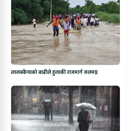
लालबकैयाको बाढीले हुलाकी राजमार्ग जलमग्न