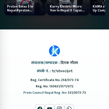
Proton Emas 5 In
Karry Electric Micro
KAMA eV F
Nepal#proton
Van In Nepal II Tapaiko
Up Camp
#protonemas5#protonnepal#evcarnepal
Bazar II Jankari
@ProtonNepal
Kendra
संचालक/सम्पादक :
दिपक गौतम
संपर्क नं. :
९८५१००८६०९
Reg. Certificate No. 258/073-74
Reg. No. 130631/071/072
Press Council Nepal Reg. No:
531/2072-73