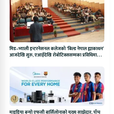
मिड–भ्याली इन्टरनेसनल कलेजको ‘बिल्ड नेपाल ह्याकाथन’
आजदेखि सुरु, एआईदेखि रोबोटिक्ससम्मका प्रविधिमा
प्रतिस्पर्धा
माइडिया बन्यो एफसी बार्सिलोनाको मुख्य साझेदार, पाँच