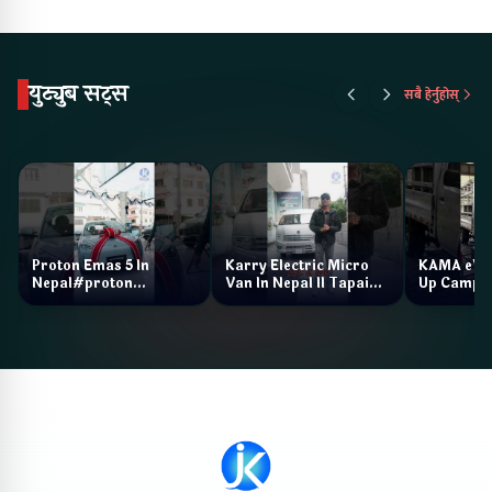
युट्युब सट्स
सबै हेर्नुहोस्
Proton Emas 5 In
Karry Electric Micro
KAMA eV F
Nepal#proton
Van In Nepal II Tapaiko
Up Camp
#protonemas5#protonnepal#evcarnepal
Bazar II Jankari
@ProtonNepal
Kendra