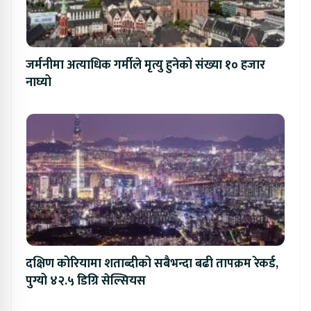
जर्मनीमा अत्याधिक गर्मीले मृत्यु हुनेको संख्या १० हजार
नाघ्यो
दक्षिण कोरियामा शताब्दीको सबैभन्दा बढी तापक्रम रेकर्ड,
पुग्यो ४२.५ डिग्रि सेल्सियस