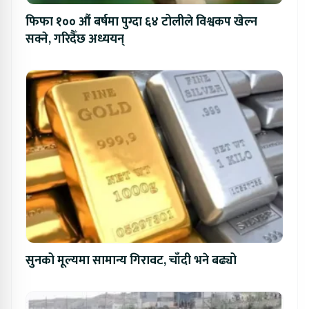
फिफा १०० औं बर्षमा पुग्दा ६४ टोलीले विश्वकप खेल्न
सक्ने, गरिदैँछ अध्ययन्
सुनको मूल्यमा सामान्य गिरावट, चाँदी भने बढ्यो