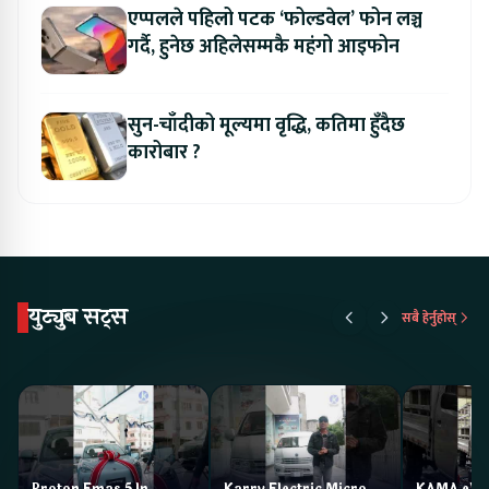
एप्पलले पहिलो पटक ‘फोल्डवेल’ फोन लञ्च
गर्दै, हुनेछ अहिलेसम्मकै महंगो आइफोन
सुन-चाँदीको मूल्यमा वृद्धि, कतिमा हुँदैछ
कारोबार ?
युट्युब सट्स
सबै हेर्नुहोस्
Proton Emas 5 In
Karry Electric Micro
KAMA eV F