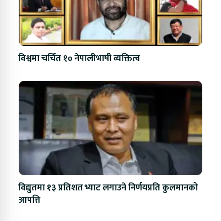
विश्वमा चर्चित १० नेपालीभाषी व्यक्तित्व
विद्युतमा १३ प्रतिशत भ्याट लगाउने निर्णयप्रति कुलमानको
आपत्ति