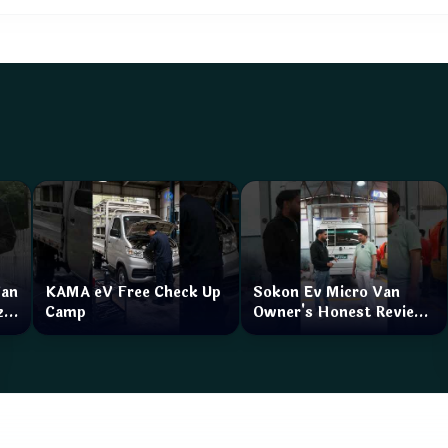
Van
KAMA eV Free Check Up
Sokon Ev Micro Van
zar
Camp
Owner's Honest Review
How is the service?