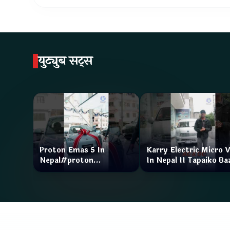
युट्युब सट्स
Proton Emas 5 In
Karry Electric Micro 
Nepal#proton
In Nepal II Tapaiko Ba
#protonemas5#protonnepal#evcarnepal
II Jankari Kendra
@ProtonNepal