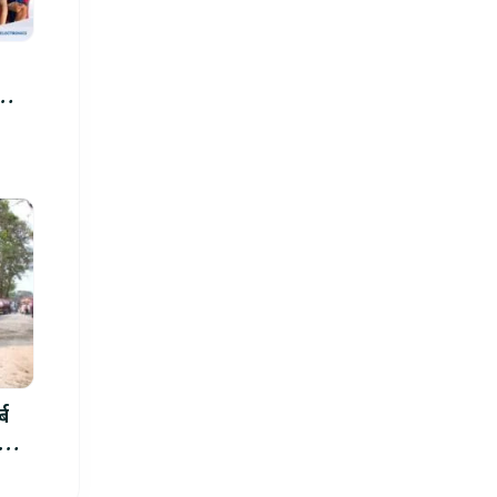
्ब
ार्थ