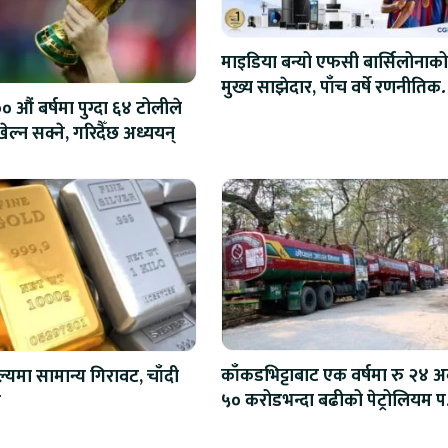
माइडिया बन्यो एफसी बार्सिलोनाको
मुख्य साझेदार, पाँच वर्षे रणनीतिक
 औं बर्षमा पुग्दा ६४ टोलीले
सहकार्य सुरु
ेल्न सक्ने, गरिदैँछ अध्ययन्
काँकडभिट्टाबाट एक वर्षमा रु २४ अर
ल्यमा सामान्य गिरावट, चाँदी
५० करोडभन्दा बढीको पेट्रोलियम पद
ो
आयात