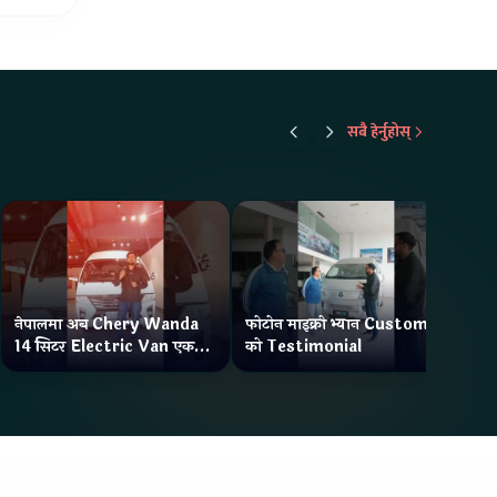
सबै हेर्नुहोस्
नेपालमा अब Chery Wanda
फोटोन माइक्रो भ्यान Customer
ने
14 सिटर Electric Van एक
को Testimonial
Wa
Charge मा दिन्छ 300KM
भ्य
Range