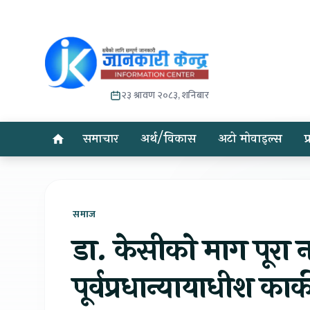
२३ श्रावण २०८३, शनिबार
समाचार
अर्थ/विकास
अटो मोवाइल्स
प
समाज
डा. केसीकाे माग पूरा
पूर्वप्रधान्यायाधीश कार्