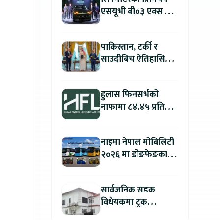
एसयूभी बी०३ एक्स प्रो
म्याक्स नेपालमा
सार्वजनिक : पहिलो १००
पाकिस्तान, टर्की र
ग्राहकलाई रु. ४४.९९
साउदीबिच ऐतिहासिक
लाखको विशेष अफर
रक्षा सम्झौता
हुलास फिनसर्भको
नाफामा ८४.४५ प्रतिशत
वृद्धि
नाइमा नेपाल मोबिलिटी
२०२६ मा डोङफेङका
विद्युतीय बस सार्वजनिक
हुने : अटो एक्स्पोमा
सार्वजनिक सडक
बुकिङ गर्दा विशेष छुट
विधेयकमा ट्रक
व्यवसायी महासंघको